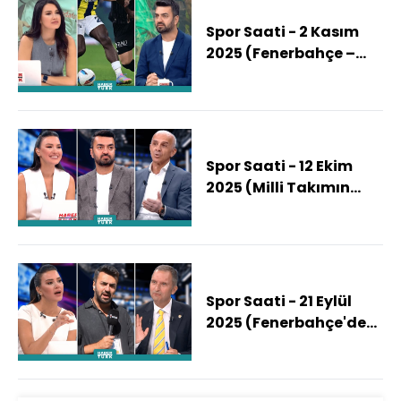
Spor Saati - 2 Kasım
2025 (Fenerbahçe –
Beşiktaş Derbisinde
Kazanan Kim Olacak?)
Spor Saati - 12 Ekim
2025 (Milli Takımın
Dünya Kupası Şansı
Ne?)
Spor Saati - 21 Eylül
2025 (Fenerbahçe'de
Seçim Günü! Ali Koç
Mu, Sadettin Saran
Mı?)