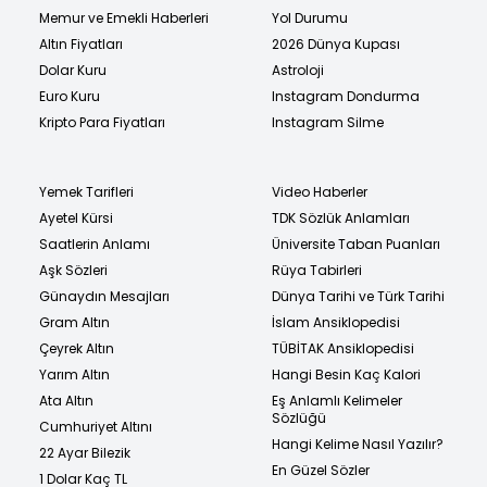
Memur ve Emekli Haberleri
Yol Durumu
Altın Fiyatları
2026 Dünya Kupası
Dolar Kuru
Astroloji
Euro Kuru
Instagram Dondurma
Kripto Para Fiyatları
Instagram Silme
Yemek Tarifleri
Video Haberler
Ayetel Kürsi
TDK Sözlük Anlamları
Saatlerin Anlamı
Üniversite Taban Puanları
Aşk Sözleri
Rüya Tabirleri
Günaydın Mesajları
Dünya Tarihi ve Türk Tarihi
Gram Altın
İslam Ansiklopedisi
Çeyrek Altın
TÜBİTAK Ansiklopedisi
Yarım Altın
Hangi Besin Kaç Kalori
Ata Altın
Eş Anlamlı Kelimeler
Sözlüğü
Cumhuriyet Altını
Hangi Kelime Nasıl Yazılır?
22 Ayar Bilezik
En Güzel Sözler
1 Dolar Kaç TL