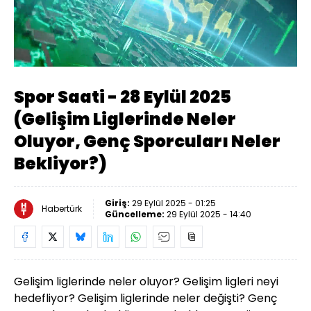
Yüklendi
:
1.22%
Sesi
Oynatma
Aç
Hızı
Spor Saati - 28 Eylül 2025
(Gelişim Liglerinde Neler
Oluyor, Genç Sporcuları Neler
Bekliyor?)
Giriş:
29 Eylül 2025 - 01:25
Habertürk
Güncelleme:
29 Eylül 2025 - 14:40
Gelişim liglerinde neler oluyor? Gelişim ligleri neyi
hedefliyor? Gelişim liglerinde neler değişti? Genç