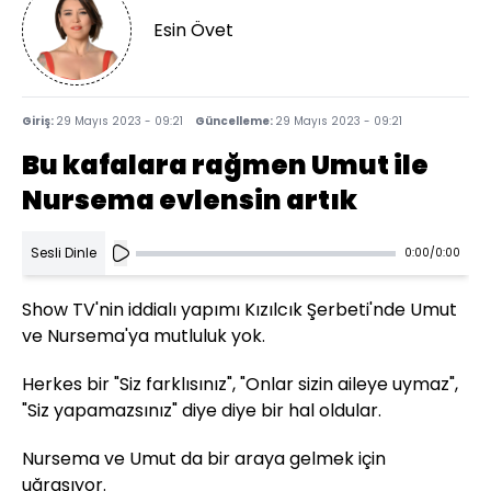
Esin Övet
Giriş:
29 Mayıs 2023 - 09:21
Güncelleme:
29 Mayıs 2023 - 09:21
Bu kafalara rağmen Umut ile
Nursema evlensin artık
Sesli Dinle
0:00
/
0:00
Show TV'nin iddialı yapımı Kızılcık Şerbeti'nde Umut
ve Nursema'ya mutluluk yok.
Herkes bir "Siz farklısınız", "Onlar sizin aileye uymaz",
"Siz yapamazsınız" diye diye bir hal oldular.
Nursema ve Umut da bir araya gelmek için
uğraşıyor.