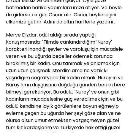
Dizdar sessiz ve derinden gidiyor. Öyle göze
batmadan harika yapımlara imza atıyor. Ve böyle
de giderse bir gün Oscar alır. Oscar heykelciğini
ülkemize getirir. Adını da altın harflerle yazdırır.
Merve Dizdar, ödül aldığı sırada yaptığı
konuşmasında; "Filmde canlandırdığım 'Nuray'
karakteri inandığı şeyler ve varoluşu için mücadele
veren ve bu uğurda bedeller ödemek zorunda
bırakılmış bir kadın. Onu tanımak ve anlamak için
uzun uzun çalışmak isterdim ama ne yazık ki
yaşadığım coğrafyada bir kadın olmak 'Nuray’ın ve
Nuray'ların duygusunu doğduğu günden beri ezbere
bilmeyi gerektiriyor. Bu ödülü, 'Nuray' ve onun gibi
kadınların mücadelesine güç verebilmek için ve bu
ödülü kendisine layık görülenlere boyun eğmeyip
eyleme geçen bu uğurda her şeyi göze alan ve ne
olursa olsun umut etmekten vazgeçmeyen güzel
tüm kız kardeşlerim ve Türkiye’de hak ettiği güzel