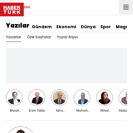
Canlı
Yazılar
Gündem
Ekonomi
Dünya
Spor
Magazi
Yazarlar
Özel Sayfalar
Yazar Arşivi
Murat
Ersin Tatar
İdris
Muhsin
Nihal
Abdurra
Bardakçı
Kardaş
Kızılkaya
Bengisu
Yıldırım
Karaca