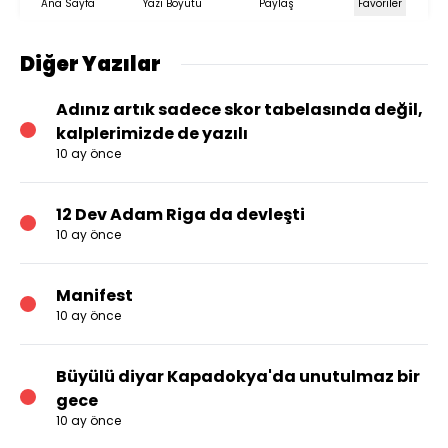
Ana Sayfa
Yazı Boyutu
Paylaş
Favoriler
Diğer Yazılar
Adınız artık sadece skor tabelasında değil,
kalplerimizde de yazılı
10 ay önce
12 Dev Adam Riga da devleşti
10 ay önce
Manifest
10 ay önce
Büyülü diyar Kapadokya'da unutulmaz bir
gece
10 ay önce