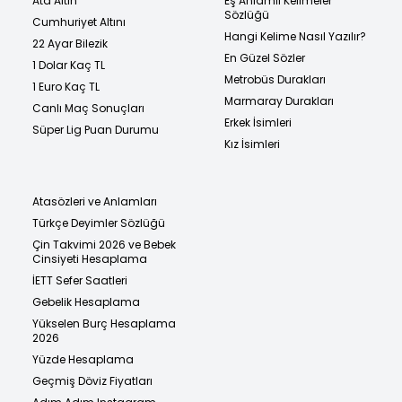
Ata Altın
Eş Anlamlı Kelimeler
Sözlüğü
Cumhuriyet Altını
Hangi Kelime Nasıl Yazılır?
22 Ayar Bilezik
En Güzel Sözler
1 Dolar Kaç TL
Metrobüs Durakları
1 Euro Kaç TL
Marmaray Durakları
Canlı Maç Sonuçları
Erkek İsimleri
Süper Lig Puan Durumu
Kız İsimleri
Atasözleri ve Anlamları
Türkçe Deyimler Sözlüğü
Çin Takvimi 2026 ve Bebek
Cinsiyeti Hesaplama
İETT Sefer Saatleri
Gebelik Hesaplama
Yükselen Burç Hesaplama
2026
Yüzde Hesaplama
Geçmiş Döviz Fiyatları