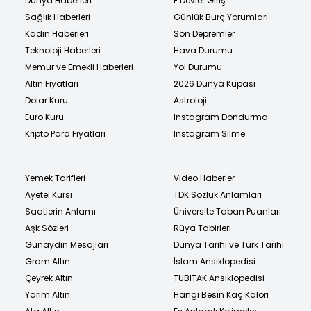
Dünya Haberleri
E Devlet Giriş
Sağlık Haberleri
Günlük Burç Yorumları
Kadın Haberleri
Son Depremler
Teknoloji Haberleri
Hava Durumu
Memur ve Emekli Haberleri
Yol Durumu
Altın Fiyatları
2026 Dünya Kupası
Dolar Kuru
Astroloji
Euro Kuru
Instagram Dondurma
Kripto Para Fiyatları
Instagram Silme
Yemek Tarifleri
Video Haberler
Ayetel Kürsi
TDK Sözlük Anlamları
Saatlerin Anlamı
Üniversite Taban Puanları
Aşk Sözleri
Rüya Tabirleri
Günaydın Mesajları
Dünya Tarihi ve Türk Tarihi
Gram Altın
İslam Ansiklopedisi
Çeyrek Altın
TÜBİTAK Ansiklopedisi
Yarım Altın
Hangi Besin Kaç Kalori