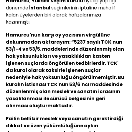
Hamurcu
,
Yüksek Seçim Kurulu
üyeliği yaptığı
dönemde
İstanbul
seçimlerinin iptaline muhalif
kalan üyelerden biri olarak hafızalarımıza
kazınmıştı.
Hamurcu’nun karşı oy yazısının virgülüne
dokunmadan aktarayım: “5237 sayılı TCK'nun
53/1-4 ve 53/5. maddelerinde düzenlenmiş olan
hak yoksunlukları ve yasaklılıkları kasten
işlenen suçlarda öngörülen tedbirlerdir. TCK'
da kural olarak taksirle işlenen suçlar
nedeniyle hak yoksunluğu öngörülmemiştir. Bu
kuralın istisnası TCK'nun 53/6'ncı maddesinde
düzenlenmiş olan meslek ve sanatın icrasının
yasaklanması ile sürücü belgesinin geri
alınması oluşturmaktadır.
Failin belli bir meslek veya sanatın gerektirdiği
dikkat ve özen yükümlülüğüne aykırı