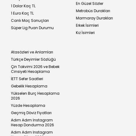
En Güzel Sözler
1 Dolar Kaç TL
Metrobüs Durakları
1 Euro Kaç TL
Marmaray Durakları
Canlı Maç Sonuçları
Erkek İsimleri
Süper Lig Puan Durumu
Kız İsimleri
Atasözleri ve Anlamları
Türkçe Deyimler Sözlüğü
Çin Takvimi 2026 ve Bebek
Cinsiyeti Hesaplama
İETT Sefer Saatleri
Gebelik Hesaplama
Yükselen Burç Hesaplama
2026
Yüzde Hesaplama
Geçmiş Döviz Fiyatları
Adım Adım Instagram
Hesap Dondurma 2026
Adım Adım Instagram