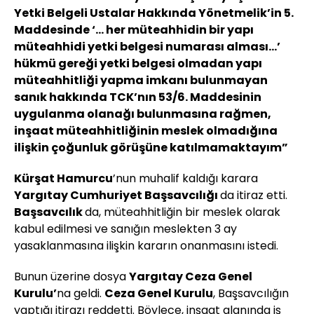
Yetki Belgeli Ustalar Hakkında Yönetmelik’in 5.
Maddesinde ‘… her müteahhidin bir yapı
müteahhidi yetki belgesi numarası alması…’
hükmü gereği yetki belgesi olmadan yapı
müteahhitliği yapma imkanı bulunmayan
sanık hakkında TCK’nın 53/6. Maddesinin
uygulanma olanağı bulunmasına rağmen,
inşaat müteahhitliğinin meslek olmadığına
ilişkin çoğunluk görüşüne katılmamaktayım”
Kürşat Hamurcu
’nun muhalif kaldığı karara
Yargıtay Cumhuriyet Başsavcılığı
da itiraz etti.
Başsavcılık
da, müteahhitliğin bir meslek olarak
kabul edilmesi ve sanığın meslekten 3 ay
yasaklanmasına ilişkin kararın onanmasını istedi.
Bunun üzerine dosya
Yargıtay Ceza Genel
Kurulu’
na geldi.
Ceza Genel Kurulu
, Başsavcılığın
yaptığı itirazı reddetti. Böylece, inşaat alanında iş