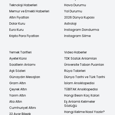
Teknoloji Haberleri
Hava Durumu
Memur ve Emekli Haberleri
Yol Durumu
Altın Fiyatları
2026 Dünya Kupası
Dolar Kuru
Astroloji
Euro Kuru
Instagram Dondurma
Kripto Para Fiyatları
Instagram Silme
Yemek Tarifleri
Video Haberler
Ayetel Kürsi
TDK Sözlük Anlamları
Saatlerin Anlamı
Üniversite Taban Puanları
Aşk Sözleri
Rüya Tabirleri
Günaydın Mesajları
Dünya Tarihi ve Türk Tarihi
Gram Altın
İslam Ansiklopedisi
Çeyrek Altın
TÜBİTAK Ansiklopedisi
Yarım Altın
Hangi Besin Kaç Kalori
Ata Altın
Eş Anlamlı Kelimeler
Sözlüğü
Cumhuriyet Altını
Hangi Kelime Nasıl Yazılır?
22 Ayar Bilezik