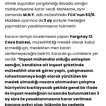
olmak suçundan yargılandığı davada; sanığın
mahkumiyetine karar verdi. Mahkeme, aynı
zamanda
M.N.Y.
adlı müteahhidin
TCK’nun 53/6.
Maddesi uyarınca da
3 ay
süreyle mesleğini
yapmaktan yasaklanmasına hükmetti.
Kararın temyiz incelemesini yapan
Yargıtay 12.
Ceza Dairesi,
müteahhitliği meslek olarak kabul
etmediği için, meslekten men kararı
verilemeyeceğini belirtti. Kararda şu cümlelere yer
verildi:
“İnşaat mühendisi olduğu anlaşılan
sanığın, kendisine ait inşaat şirketinde
müteahhit olarak görev yaptı, çalışmasının
ruhsatnameye bağlı olarak yürütülen bir
meslek olmadığı nazara alınmadan çalışma
hürriyetini kısıtlayacak şekilde genel bir ifade
ile inşaat mesleğinin icrasında bulunmaktan 3
ay süre ile yasaklanmasına karar verilmesi
kanuna aykırı olup, hükmün bu nedenle