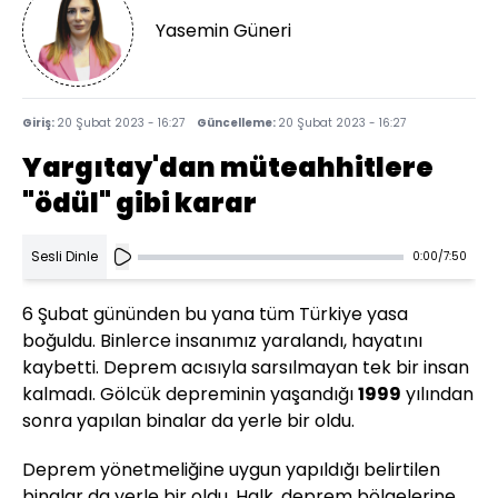
Yasemin Güneri
Giriş:
20 Şubat 2023 - 16:27
Güncelleme:
20 Şubat 2023 - 16:27
Yargıtay'dan müteahhitlere
"ödül" gibi karar
Sesli Dinle
0:00
/
7:50
6 Şubat gününden bu yana tüm Türkiye yasa
boğuldu. Binlerce insanımız yaralandı, hayatını
kaybetti. Deprem acısıyla sarsılmayan tek bir insan
kalmadı. Gölcük depreminin yaşandığı
1999
yılından
sonra yapılan binalar da yerle bir oldu.
Deprem yönetmeliğine uygun yapıldığı belirtilen
binalar da yerle bir oldu. Halk, deprem bölgelerine