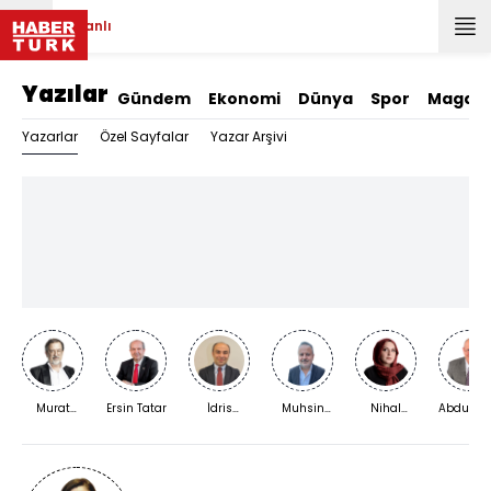
Canlı
Yazılar
Gündem
Ekonomi
Dünya
Spor
Magazi
Yazarlar
Özel Sayfalar
Yazar Arşivi
Murat
Ersin Tatar
İdris
Muhsin
Nihal
Abdurra
Bardakçı
Kardaş
Kızılkaya
Bengisu
Yıldırım
Karaca