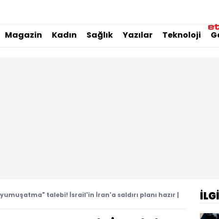
Magazin
Kadın
Sağlık
Yazılar
Teknoloji
G
İLG
umuşatma" talebi! İsrail'in İran'a saldırı planı hazır |