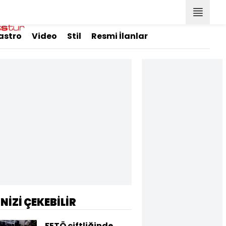
astro
Video
Stil
Resmi İlanlar
İNİZİ ÇEKEBİLİR
FETÖ çiftliğinde