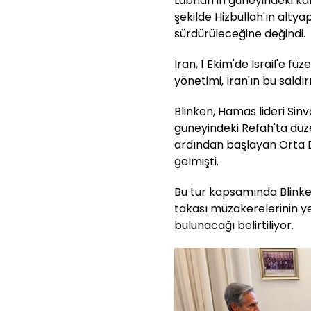
Lübnan'ın güneyindeki kara
şekilde Hizbullah'ın altyap
sürdürüleceğine değindi.
İran, 1 Ekim'de İsrail'e fü
yönetimi, İran'ın bu saldırı
Blinken, Hamas lideri Sinva
güneyindeki Refah'ta düze
ardından başlayan Orta D
gelmişti.
Bu tur kapsamında Blinken
takası müzakerelerinin ye
bulunacağı belirtiliyor.