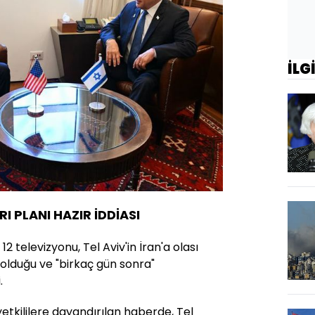
İLG
IRI PLANI HAZIR İDDİASI
12 televizyonu, Tel Aviv'in İran'a olası
r olduğu ve "birkaç gün sonra"
.
yetkililere dayandırılan haberde, Tel