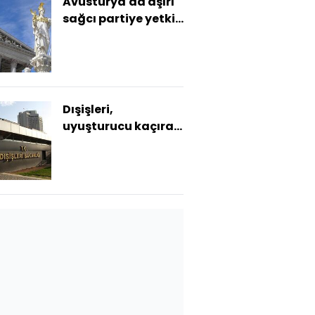
Avusturya'da aşırı
sağcı partiye yetki
yok
Dışişleri,
uyuşturucu kaçıran
görevlinin işine son
verdi