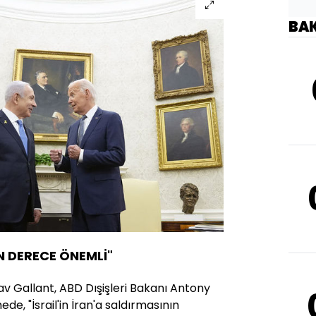
BA
N DERECE ÖNEMLİ"
v Gallant, ABD Dışişleri Bakanı Antony
de, "İsrail'in İran'a saldırmasının