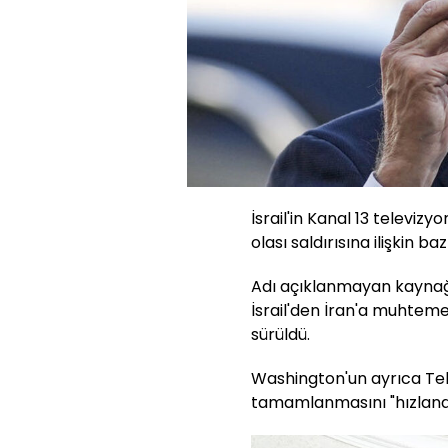
İsrail'in Kanal 13 televizy
olası saldırısına ilişkin baz
Adı açıklanmayan kaynağ
İsrail'den İran'a muhteme
sürüldü.
Washington'un ayrıca Tel 
tamamlanmasını "hızlandır