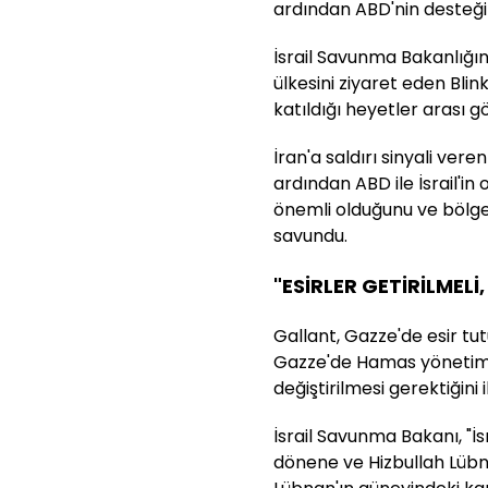
ardından ABD'nin desteği
İsrail Savunma Bakanlığı
ülkesini ziyaret eden Blinken
katıldığı heyetler arası 
İran'a saldırı sinyali vere
ardından ABD ile İsrail'i
önemli olduğunu ve bölges
savundu.
"ESİRLER GETİRİLMELİ
Gallant, Gazze'de esir tutu
Gazze'de Hamas yönetimini
değiştirilmesi gerektiğini i
İsrail Savunma Bakanı, "İs
dönene ve Hizbullah Lübn