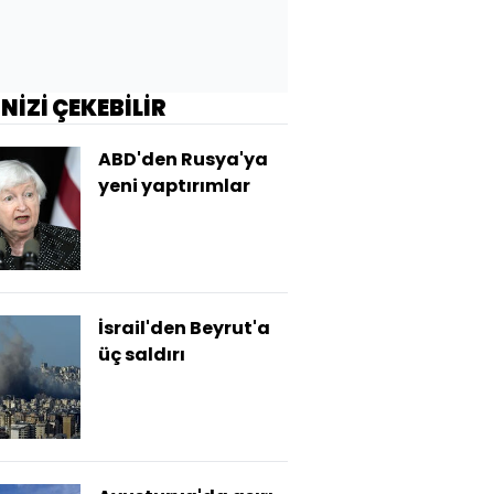
İNİZİ ÇEKEBİLİR
ABD'den Rusya'ya
yeni yaptırımlar
İsrail'den Beyrut'a
üç saldırı