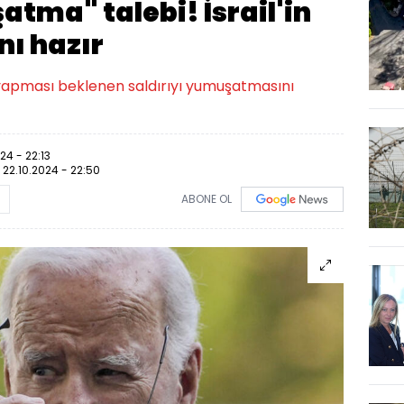
tma" talebi! İsrail'in
nı hazır
a yapması beklenen saldırıyı yumuşatmasını
24 - 22:13
:
22.10.2024 - 22:50
ABONE OL