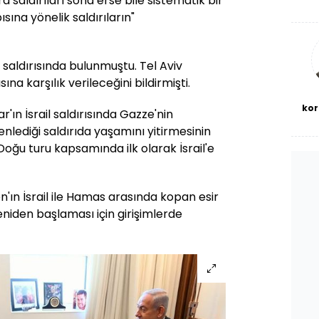
 saldırıları sona erse bile sistematik bir
De
ısına yönelik saldırıların"
haf
a
bl
ze saldırısında bulunmuştu. Tel Aviv
sına karşılık verileceğini bildirmişti.
kor
r'ın İsrail saldırısında Gazze'nin
nlediği saldırıda yaşamını yitirmesinin
oğu turu kapsamında ilk olarak İsrail'e
'ın İsrail ile Hamas arasında kopan esir
niden başlaması için girişimlerde