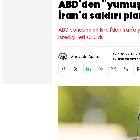
ABD'den "yumuşa
İran'a saldırı pla
ABD yönetiminin İsrail'den İran'
istediği ileri sürüldü
Giriş:
22.10.20
Anadolu Ajansı
Güncelleme