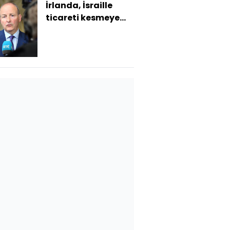
İrlanda, İsraille
ticareti kesmeye
hazırlanıyor