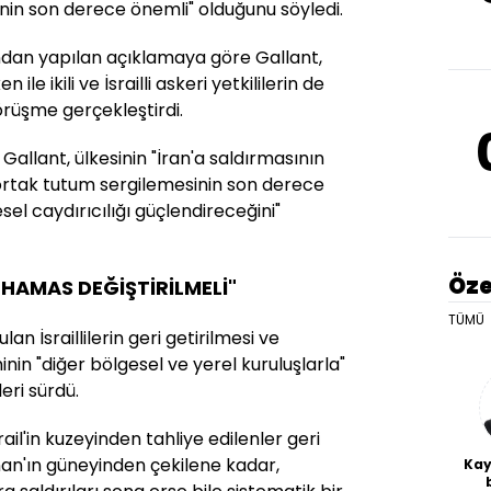
nin son derece önemli" olduğunu söyledi.
ndan yapılan açıklamaya göre Gallant,
 ile ikili ve İsrailli askeri yetkililerin de
görüşme gerçekleştirdi.
n Gallant, ülkesinin "İran'a saldırmasının
n ortak tutum sergilemesinin son derece
el caydırıcılığı güçlendireceğini"
Öze
, HAMAS DEĞİŞTİRİLMELİ"
TÜMÜ
lan İsraillilerin geri getirilmesi ve
n "diğer bölgesel ve yerel kuruluşlarla"
leri sürdü.
rail'in kuzeyinden tahliye edilenler geri
an'ın güneyinden çekilene kadar,
Kay