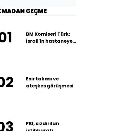
KMADAN GEÇME
01
BM Komiseri Türk:
İsrail'in hastaneye
saldırısı dehşet
verici
02
Esir takası ve
ateşkes görüşmesi
03
FBI, sızdırılan
istihbaratı