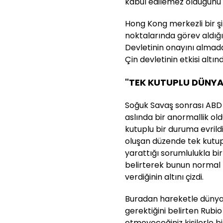
kabul edilemez olduğunu i
Hong Kong merkezli bir şi
noktalarında görev aldığın
Devletinin onayını almada
Çin devletinin etkisi altın
"TEK KUTUPLU DÜNYA
Soğuk Savaş sonrası ABD 
aslında bir anormallik o
kutuplu bir duruma evrildi
oluşan düzende tek kutup
yarattığı sorumlulukla bir
belirterek bunun normal 
verdiğinin altını çizdi.
Buradan hareketle dünyad
gerektiğini belirten Rub
etmeyeceğiniz kişilerle bi