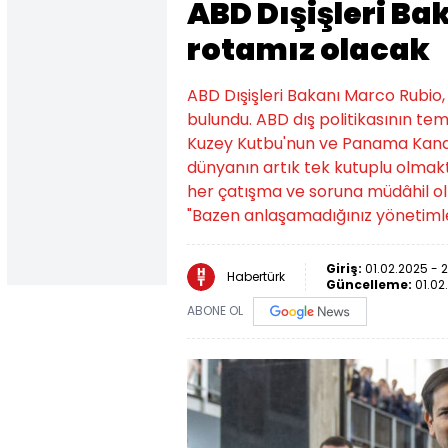
ABD Dışişleri Ba
rotamız olacak
ABD Dışişleri Bakanı Marco Rubio,
bulundu. ABD dış politikasının tem
Kuzey Kutbu'nun ve Panama Kanal
dünyanın artık tek kutuplu olmakt
her çatışma ve soruna müdâhil olm
"Bazen anlaşamadığınız yönetimler
Giriş:
01.02.2025 - 
Habertürk
Güncelleme:
01.02.
ABONE OL