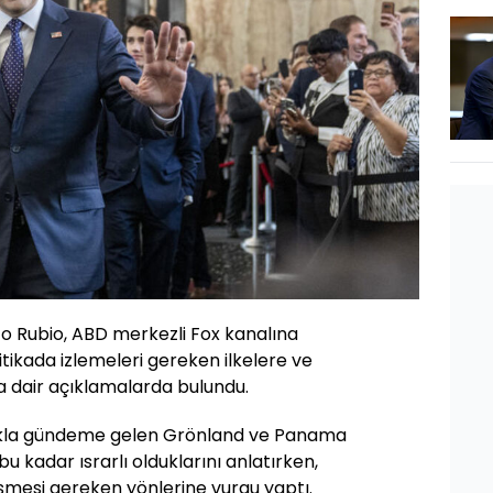
co Rubio, ABD merkezli Fox kanalına
itikada izlemeleri gereken ilkelere ve
a dair açıklamalarda bulundu.
ıkla gündeme gelen Grönland ve Panama
 kadar ısrarlı olduklarını anlatırken,
işmesi gereken yönlerine vurgu yaptı.