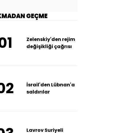
KMADAN GEÇME
01
Zelenskiy'den rejim
değişikliği çağrısı
02
İsrail'den Lübnan'a
saldırılar
Lavrov Suriyeli