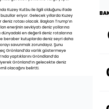
a Kuzey Kutbu ile ilgili olduğunu ifade
BA
buzullar eriyor. Gelecek yıllarda Kuzey
bir deniz rotası olacak. Başkan Trump’ın
an enerjinin sevkiyatı deniz yollarına
 dünyadaki en değerli deniz rotalarına
yle beraber kutuplarda deniz seyri daha
 orayı savunmak zorundayız. Şunu
a geç Grönland’da varlık göstermeye
’nda yaptıklarını Gröndland’da
iyerek Grönland’ın gelecekte deniz
li olacağını belirtti.