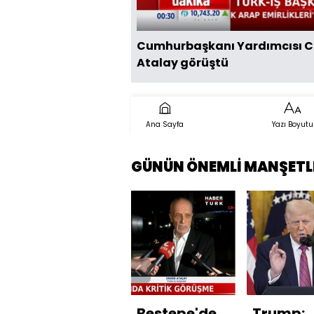
Cumhurbaşkanı Yardımcısı Ce
Atalay görüştü
Ana Sayfa
Yazı Boyutu
GÜNÜN ÖNEMLİ MANŞETL
Beştepe'de
Trump: