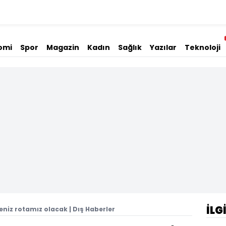
omi
Spor
Magazin
Kadın
Sağlık
Yazılar
Teknoloji
İLG
niz rotamız olacak | Dış Haberler