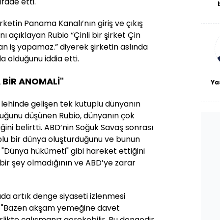
fade etti.
De
haf
rketin Panama Kanalı’nın giriş ve çıkış
a
ı açıklayan Rubio “Çinli bir şirket Çin
bl
n iş yapamaz.” diyerek şirketin aslında
da olduğunu iddia etti.
 BİR ANOMALİ"
Ya
lehinde gelişen tek kutuplu dünyanın
lduğunu düşünen Rubio, dünyanın çok
ğini belirtti. ABD’nin Soğuk Savaş sonrası
lu bir dünya oluşturduğunu ve bunun
 "Dünya hükûmeti" gibi hareket ettiğini
bir şey olmadığının ve ABD’ye zarar
a artık denge siyaseti izlenmesi
io "Bazen akşam yemeğine davet
rlikte çalışmanız gerekebilir. Bu dengedir.