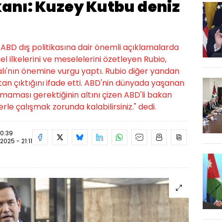
kanı: Kuzey Kutbu deniz
 ABD dış politikasına dair önemli açıklamalarda
el ilkelerini ve meselelerini özetleyen Rubio,
ı'nın önemine vurgu yaptı. Rubio diğer yandan
an çıktığını ifade etti. ABD'nin dünyada yaşanan
aması gerektiğinin altını çizen ABD'li bakan
le çalışmak zorunda kalabilirsiniz." dedi.
20:39
2025 - 21:11