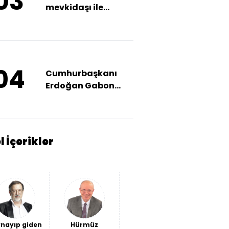
03
mevkidaşı ile
görüştü
04
Cumhurbaşkanı
Erdoğan Gabon
Cumhurbaşkanı ile
görüştü
l İçerikler
nayıp giden
Hürmüz
Avantaj
Ceuta'da