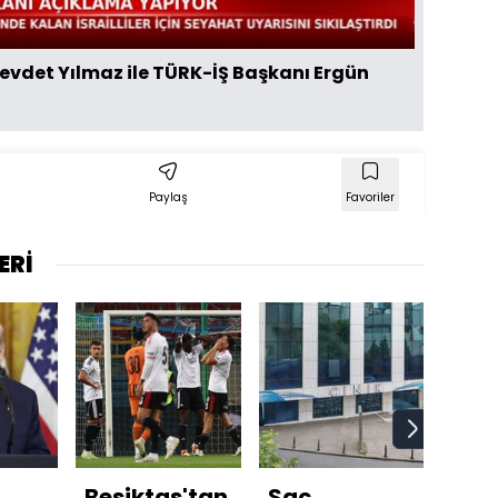
vdet Yılmaz ile TÜRK-İŞ Başkanı Ergün
Paylaş
Favoriler
ERİ
Beşiktaş'tan
Saç
"Beş