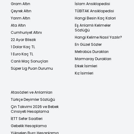
Gram Altın
İslam Ansiklopedisi
Çeyrek Altın
TÜBİTAK Ansiklopedisi
Yarım Altın
Hangi Besin Kaç Kalori
Ata Altın
Eş Anlamlı Kelimeler
Sözlüğü
Cumhuriyet Altını
Hangi Kelime Nasıl Yazılır?
22 Ayar Bilezik
En Güzel Sözler
1 Dolar Kaç TL
Metrobüs Durakları
1 Euro Kaç TL
Marmaray Durakları
Canlı Maç Sonuçları
Erkek İsimleri
Süper Lig Puan Durumu
Kız İsimleri
Atasözleri ve Anlamları
Türkçe Deyimler Sözlüğü
Çin Takvimi 2026 ve Bebek
Cinsiyeti Hesaplama
İETT Sefer Saatleri
Gebelik Hesaplama
Yükselen Burç Hesaplama