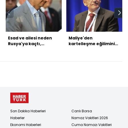
Esad ve ailesi neden
Maliye'den
Rusya'ya kaçtı,
kartelleşme eğiliminin
yargılama yolu açık
yüksek olduğu
mı?
firmalara inceleme
Son Dakika Haberleri
Canlı Borsa
Haberler
Namaz Vakitleri 2026
Ekonomi Haberleri
Cuma Namazı Vakitleri