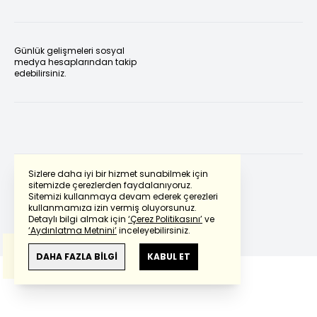
Günlük gelişmeleri sosyal
medya hesaplarından takip
edebilirsiniz.
Sizlere daha iyi bir hizmet sunabilmek için
sitemizde çerezlerden faydalanıyoruz.
Sitemizi kullanmaya devam ederek çerezleri
Powered by
Translate
kullanmamıza izin vermiş oluyorsunuz.
Detaylı bilgi almak için
‘Çerez Politikasını’
ve
‘Aydınlatma Metnini’
inceleyebilirsiniz.
Bu çeviride
Google Translete
kullanılmıştır.
Anlam ve çeviri hatalarından
haberturk.com
DAHA FAZLA BİLGİ
KABUL ET
sorumlu değildir.