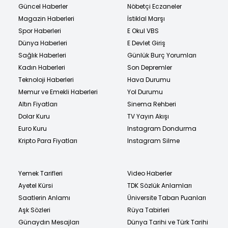
Güncel Haberler
Nöbetçi Eczaneler
Magazin Haberleri
İstiklal Marşı
Spor Haberleri
E Okul VBS
Dünya Haberleri
E Devlet Giriş
Sağlık Haberleri
Günlük Burç Yorumları
Kadın Haberleri
Son Depremler
Teknoloji Haberleri
Hava Durumu
Memur ve Emekli Haberleri
Yol Durumu
Altın Fiyatları
Sinema Rehberi
Dolar Kuru
TV Yayın Akışı
Euro Kuru
Instagram Dondurma
Kripto Para Fiyatları
Instagram Silme
Yemek Tarifleri
Video Haberler
Ayetel Kürsi
TDK Sözlük Anlamları
Saatlerin Anlamı
Üniversite Taban Puanları
Aşk Sözleri
Rüya Tabirleri
Günaydın Mesajları
Dünya Tarihi ve Türk Tarihi