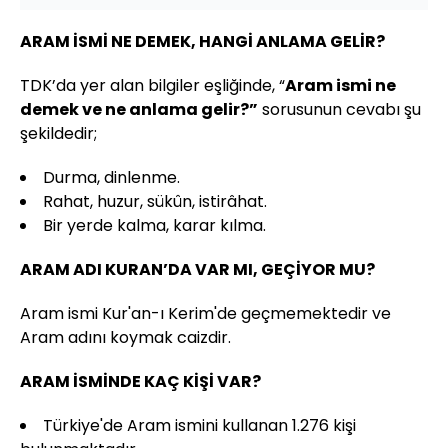
ARAM İSMİ NE DEMEK, HANGİ ANLAMA GELİR?
TDK’da yer alan bilgiler eşliğinde, “
Aram ismi ne
demek ve ne anlama gelir?”
sorusunun cevabı şu
şekildedir;
Durma, dinlenme.
Rahat, huzur, sükûn, istirâhat.
Bir yerde kalma, karar kılma.
ARAM ADI KURAN’DA VAR MI, GEÇİYOR MU?
Aram ismi Kur'an-ı Kerim'de geçmemektedir ve
Aram adını koymak caizdir.
ARAM İSMİNDE KAÇ KİŞİ VAR?
Türkiye'de Aram ismini kullanan 1.276 kişi