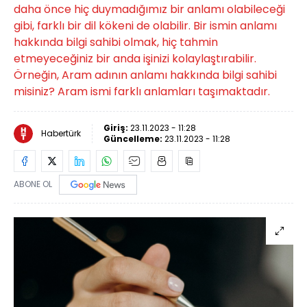
daha önce hiç duymadığımız bir anlamı olabileceği
gibi, farklı bir dil kökeni de olabilir. Bir ismin anlamı
hakkında bilgi sahibi olmak, hiç tahmin
etmeyeceğiniz bir anda işinizi kolaylaştırabilir.
Örneğin, Aram adının anlamı hakkında bilgi sahibi
misiniz? Aram ismi farklı anlamları taşımaktadır.
Giriş:
23.11.2023 - 11:28
Habertürk
Güncelleme:
23.11.2023 - 11:28
ABONE OL