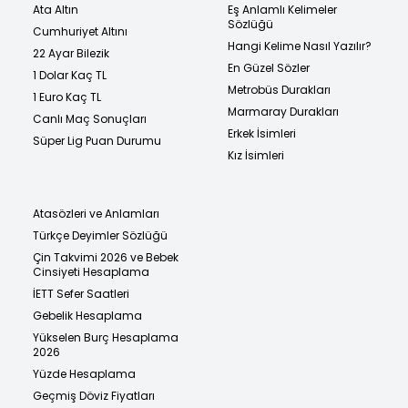
Ata Altın
Eş Anlamlı Kelimeler
Sözlüğü
Cumhuriyet Altını
Hangi Kelime Nasıl Yazılır?
22 Ayar Bilezik
En Güzel Sözler
1 Dolar Kaç TL
Metrobüs Durakları
1 Euro Kaç TL
Marmaray Durakları
Canlı Maç Sonuçları
Erkek İsimleri
Süper Lig Puan Durumu
Kız İsimleri
Atasözleri ve Anlamları
Türkçe Deyimler Sözlüğü
Çin Takvimi 2026 ve Bebek
Cinsiyeti Hesaplama
İETT Sefer Saatleri
Gebelik Hesaplama
Yükselen Burç Hesaplama
2026
Yüzde Hesaplama
Geçmiş Döviz Fiyatları