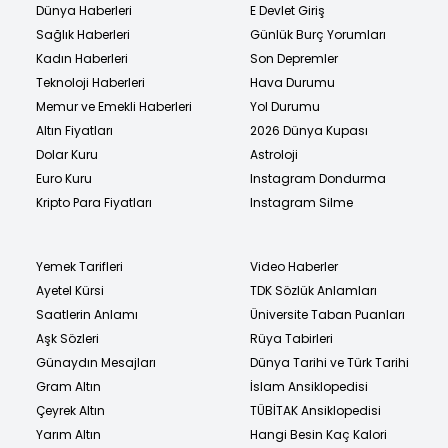
Dünya Haberleri
E Devlet Giriş
Sağlık Haberleri
Günlük Burç Yorumları
Kadın Haberleri
Son Depremler
Teknoloji Haberleri
Hava Durumu
Memur ve Emekli Haberleri
Yol Durumu
Altın Fiyatları
2026 Dünya Kupası
Dolar Kuru
Astroloji
Euro Kuru
Instagram Dondurma
Kripto Para Fiyatları
Instagram Silme
Yemek Tarifleri
Video Haberler
Ayetel Kürsi
TDK Sözlük Anlamları
Saatlerin Anlamı
Üniversite Taban Puanları
Aşk Sözleri
Rüya Tabirleri
Günaydın Mesajları
Dünya Tarihi ve Türk Tarihi
Gram Altın
İslam Ansiklopedisi
Çeyrek Altın
TÜBİTAK Ansiklopedisi
Yarım Altın
Hangi Besin Kaç Kalori