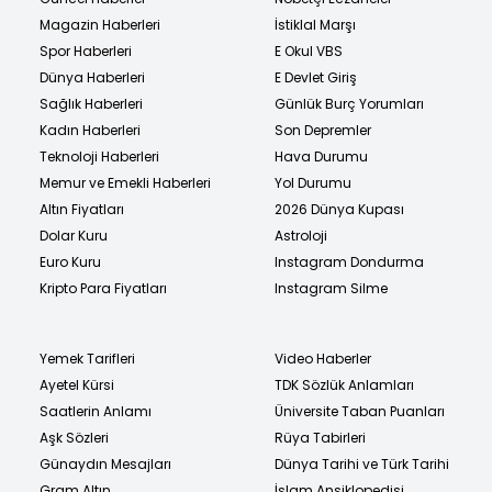
Magazin Haberleri
İstiklal Marşı
Spor Haberleri
E Okul VBS
Dünya Haberleri
E Devlet Giriş
Sağlık Haberleri
Günlük Burç Yorumları
Kadın Haberleri
Son Depremler
Teknoloji Haberleri
Hava Durumu
Memur ve Emekli Haberleri
Yol Durumu
Altın Fiyatları
2026 Dünya Kupası
Dolar Kuru
Astroloji
Euro Kuru
Instagram Dondurma
Kripto Para Fiyatları
Instagram Silme
Yemek Tarifleri
Video Haberler
Ayetel Kürsi
TDK Sözlük Anlamları
Saatlerin Anlamı
Üniversite Taban Puanları
Aşk Sözleri
Rüya Tabirleri
Günaydın Mesajları
Dünya Tarihi ve Türk Tarihi
Gram Altın
İslam Ansiklopedisi