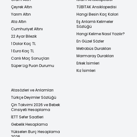
Çeyrek Altın
TÜBİTAK Ansiklopedisi
Yarım Altın
Hangi Besin Kaç Kalori
Ata Altın
Eş Anlamlı Kelimeler
Sözlüğü
Cumhuriyet Altını
Hangi Kelime Nasıl Yazılır?
22 Ayar Bilezik
En Güzel Sözler
1 Dolar Kaç TL
Metrobüs Durakları
1 Euro Kaç TL
Marmaray Durakları
Canlı Maç Sonuçları
Erkek İsimleri
Süper Lig Puan Durumu
Kız İsimleri
Atasözleri ve Anlamları
Türkçe Deyimler Sözlüğü
Çin Takvimi 2026 ve Bebek
Cinsiyeti Hesaplama
İETT Sefer Saatleri
Gebelik Hesaplama
Yükselen Burç Hesaplama
2026