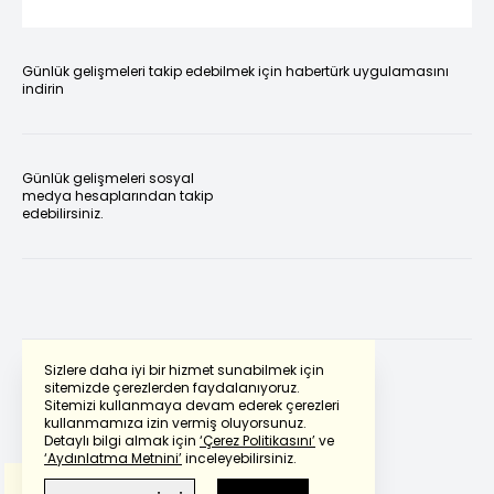
Günlük gelişmeleri takip edebilmek için habertürk uygulamasını
indirin
Günlük gelişmeleri sosyal
medya hesaplarından takip
edebilirsiniz.
Sizlere daha iyi bir hizmet sunabilmek için
sitemizde çerezlerden faydalanıyoruz.
Sitemizi kullanmaya devam ederek çerezleri
Powered by
Translate
kullanmamıza izin vermiş oluyorsunuz.
Detaylı bilgi almak için
‘Çerez Politikasını’
ve
‘Aydınlatma Metnini’
inceleyebilirsiniz.
Bu çeviride
Google Translete
kullanılmıştır.