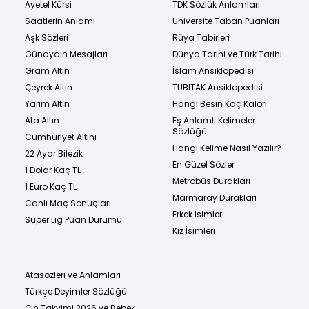
Ayetel Kürsi
TDK Sözlük Anlamları
Saatlerin Anlamı
Üniversite Taban Puanları
Aşk Sözleri
Rüya Tabirleri
Günaydın Mesajları
Dünya Tarihi ve Türk Tarihi
Gram Altın
İslam Ansiklopedisi
Çeyrek Altın
TÜBİTAK Ansiklopedisi
Yarım Altın
Hangi Besin Kaç Kalori
Ata Altın
Eş Anlamlı Kelimeler
Sözlüğü
Cumhuriyet Altını
Hangi Kelime Nasıl Yazılır?
22 Ayar Bilezik
En Güzel Sözler
1 Dolar Kaç TL
Metrobüs Durakları
1 Euro Kaç TL
Marmaray Durakları
Canlı Maç Sonuçları
Erkek İsimleri
Süper Lig Puan Durumu
Kız İsimleri
Atasözleri ve Anlamları
Türkçe Deyimler Sözlüğü
Çin Takvimi 2026 ve Bebek