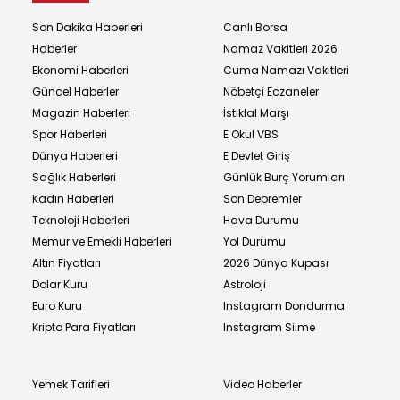
Son Dakika Haberleri
Canlı Borsa
Haberler
Namaz Vakitleri 2026
Ekonomi Haberleri
Cuma Namazı Vakitleri
Güncel Haberler
Nöbetçi Eczaneler
Magazin Haberleri
İstiklal Marşı
Spor Haberleri
E Okul VBS
Dünya Haberleri
E Devlet Giriş
Sağlık Haberleri
Günlük Burç Yorumları
Kadın Haberleri
Son Depremler
Teknoloji Haberleri
Hava Durumu
Memur ve Emekli Haberleri
Yol Durumu
Altın Fiyatları
2026 Dünya Kupası
Dolar Kuru
Astroloji
Euro Kuru
Instagram Dondurma
Kripto Para Fiyatları
Instagram Silme
Yemek Tarifleri
Video Haberler