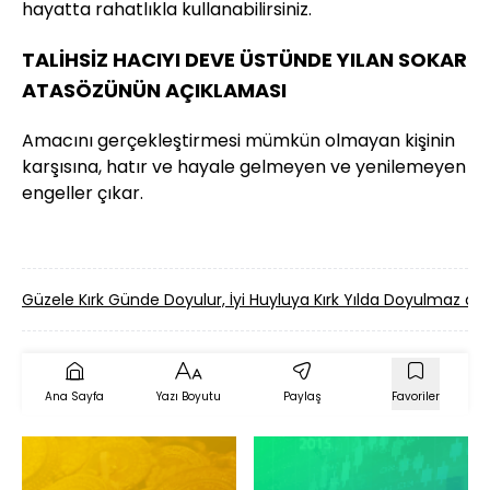
hayatta rahatlıkla kullanabilirsiniz.
TALİHSİZ HACIYI DEVE ÜSTÜNDE YILAN SOKAR
ATASÖZÜNÜN AÇIKLAMASI
Amacını gerçekleştirmesi mümkün olmayan kişinin
karşısına, hatır ve hayale gelmeyen ve yenilemeyen
engeller çıkar.
Güzele Kırk Günde Doyulur, İyi Huyluya Kırk Yılda Doyulmaz 
Ana Sayfa
Yazı Boyutu
Paylaş
Favoriler