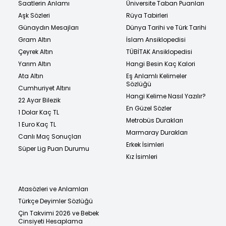
Saatlerin Anlamı
Üniversite Taban Puanları
Aşk Sözleri
Rüya Tabirleri
Günaydın Mesajları
Dünya Tarihi ve Türk Tarihi
Gram Altın
İslam Ansiklopedisi
Çeyrek Altın
TÜBİTAK Ansiklopedisi
Yarım Altın
Hangi Besin Kaç Kalori
Ata Altın
Eş Anlamlı Kelimeler
Sözlüğü
Cumhuriyet Altını
Hangi Kelime Nasıl Yazılır?
22 Ayar Bilezik
En Güzel Sözler
1 Dolar Kaç TL
Metrobüs Durakları
1 Euro Kaç TL
Marmaray Durakları
Canlı Maç Sonuçları
Erkek İsimleri
Süper Lig Puan Durumu
Kız İsimleri
Atasözleri ve Anlamları
Türkçe Deyimler Sözlüğü
Çin Takvimi 2026 ve Bebek
Cinsiyeti Hesaplama