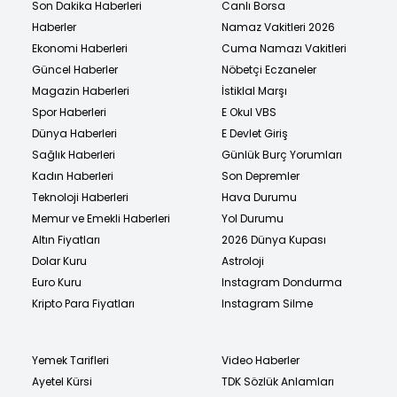
Son Dakika Haberleri
Canlı Borsa
Haberler
Namaz Vakitleri 2026
Ekonomi Haberleri
Cuma Namazı Vakitleri
Güncel Haberler
Nöbetçi Eczaneler
Magazin Haberleri
İstiklal Marşı
Spor Haberleri
E Okul VBS
Dünya Haberleri
E Devlet Giriş
Sağlık Haberleri
Günlük Burç Yorumları
Kadın Haberleri
Son Depremler
Teknoloji Haberleri
Hava Durumu
Memur ve Emekli Haberleri
Yol Durumu
Altın Fiyatları
2026 Dünya Kupası
Dolar Kuru
Astroloji
Euro Kuru
Instagram Dondurma
Kripto Para Fiyatları
Instagram Silme
Yemek Tarifleri
Video Haberler
Ayetel Kürsi
TDK Sözlük Anlamları