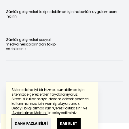
Günlük gelişmeleri takip edebilmek için habertürk uygulamasını
indirin
Günlük gelişmeleri sosyal
medya hesaplarından takip
edebilirsiniz.
Sizlere daha iyi bir hizmet sunabilmek için
sitemizde çerezlerden faydalanıyoruz.
Sitemizi kullanmaya devam ederek çerezleri
Powered by
Translate
kullanmamıza izin vermiş oluyorsunuz.
Detaylı bilgi almak için
‘Çerez Politikasını’
ve
‘Aydınlatma Metnini’
inceleyebilirsiniz.
Bu çeviride
Google Translete
kullanılmıştır.
Anlam ve çeviri hatalarından
haberturk.com
DAHA FAZLA BİLGİ
KABUL ET
sorumlu değildir.