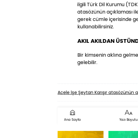
ilgili Türk Dil Kurumu (TDK
atasözünün açıklaması ile 
gerek cümle içerisinde g
kullanabilirsiniz.
AKIL AKILDAN ÜSTÜ
Bir kimsenin aklına gelme
gelebilir.
Acele İşe Şeytan Karışır atasözünün
Ana Sayfa
Yazı Boyutu