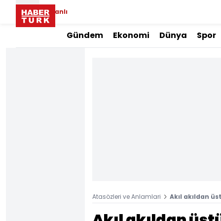
Canlı
Gündem
Ekonomi
Dünya
Spor
Atasözleri ve Anlamlari
Akıl akıldan 
Akıl akıldan üs