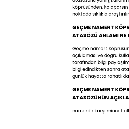
atasözünü yanlış kullan
köprüsünden, ko aparsın 
noktada sıklıkla araştırılır
GEÇME NAMERT KÖPRÜ
ATASÖZÜ ANLAMI NE
Geçme namert köprüsünde
açıklaması ve doğru kullan
tarafından bilgi paylaşılmı
bilgi edindikten sonra a
günlük hayatta rahatlıkla k
GEÇME NAMERT KÖPRÜ
ATASÖZÜNÜN AÇIKLA
namerde karşı minnet alt