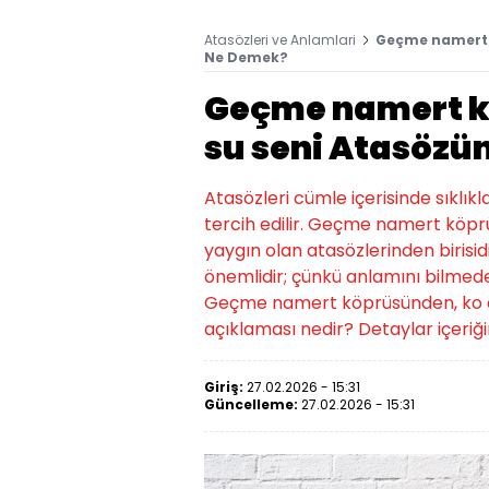
Atasözleri ve Anlamlari
Geçme namert 
Ne Demek?
Geçme namert k
su seni Atasözü
Atasözleri cümle içerisinde sıklıkl
tercih edilir. Geçme namert köpr
yaygın olan atasözlerinden birisidir
önemlidir; çünkü anlamını bilmede
Geçme namert köprüsünden, ko a
açıklaması nedir? Detaylar içeriğ
Giriş:
27.02.2026 - 15:31
Güncelleme:
27.02.2026 - 15:31