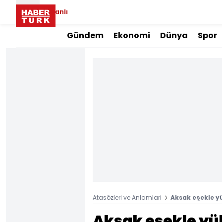
Canlı
Gündem
Ekonomi
Dünya
Spor
Atasözleri ve Anlamlari
Aksak eşekle 
Aksak eşekle yü