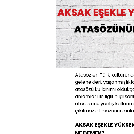
Atasözleri Türk kültüründe
gelenekleri, yaşanmışlıkla
atasözü kullanımı oldukç
anlamları ile ilgili bilgi s
atasözünü yanlış kullanm
çıkılmaz atasözünün anlam
AKSAK EŞEKLE YÜKSE
NE DEMEK?