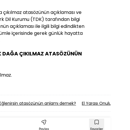
a çıkılmaz atasözünün açıklaması ve
Türk Dil Kurumu (TDK) tarafından bilgi
ün açıklaması ile ilgili bilgi edindikten
mle içerisinde gerek günlük hayatta
.
K DAĞA ÇIKILMAZ ATASÖZÜNÜN
ılmaz.
n Eğlenirsin atasözünün anlamı demek?
El Yarası Onulur, Dil 
Paylaş
Favoriler