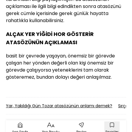
açıklaması ile ilgili bilgi edindikten sonra atasözünü
gerek cümle içerisinde gerek günlük hayatta
rahatlıkla kullanabilirsiniz.
ALÇAK YER YİĞİDİ HOR GÖSTERİR
ATASÖZÜNÜN AÇIKLAMASI
basit bir çevrede yaşayan, önemsiz bir görevde
çalışan her yönden değerli olan kişi önemsiz bir
görevde çalışıyorsa yeteneklerini tam olarak
gösteremez, bundan dolayı değeri anlaşılmaz.
Yar, Yakıldığı Gün Tozar atasözünün anlamı demek?
Sırça
Ana Sayfa
Yazı Boyutu
Paylaş
Favoriler