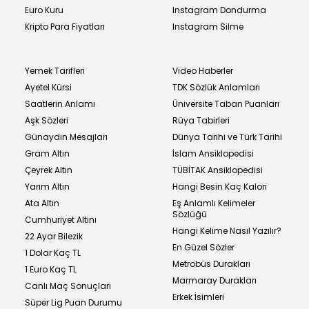
Euro Kuru
Instagram Dondurma
Kripto Para Fiyatları
Instagram Silme
Yemek Tarifleri
Video Haberler
Ayetel Kürsi
TDK Sözlük Anlamları
Saatlerin Anlamı
Üniversite Taban Puanları
Aşk Sözleri
Rüya Tabirleri
Günaydın Mesajları
Dünya Tarihi ve Türk Tarihi
Gram Altın
İslam Ansiklopedisi
Çeyrek Altın
TÜBİTAK Ansiklopedisi
Yarım Altın
Hangi Besin Kaç Kalori
Ata Altın
Eş Anlamlı Kelimeler
Sözlüğü
Cumhuriyet Altını
Hangi Kelime Nasıl Yazılır?
22 Ayar Bilezik
En Güzel Sözler
1 Dolar Kaç TL
Metrobüs Durakları
1 Euro Kaç TL
Marmaray Durakları
Canlı Maç Sonuçları
Erkek İsimleri
Süper Lig Puan Durumu