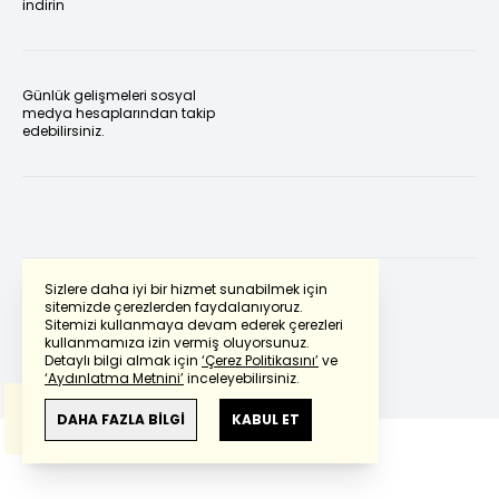
indirin
Günlük gelişmeleri sosyal
medya hesaplarından takip
edebilirsiniz.
Sizlere daha iyi bir hizmet sunabilmek için
sitemizde çerezlerden faydalanıyoruz.
Sitemizi kullanmaya devam ederek çerezleri
Powered by
Translate
kullanmamıza izin vermiş oluyorsunuz.
Detaylı bilgi almak için
‘Çerez Politikasını’
ve
‘Aydınlatma Metnini’
inceleyebilirsiniz.
Bu çeviride
Google Translete
kullanılmıştır.
Anlam ve çeviri hatalarından
haberturk.com
DAHA FAZLA BİLGİ
KABUL ET
sorumlu değildir.