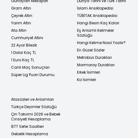
Günaydın Mesajları
Dünya Tarihi ve Türk Tarihi
Gram Altın
İslam Ansiklopedisi
Çeyrek Altın
TÜBİTAK Ansiklopedisi
Yarım Altın
Hangi Besin Kaç Kalori
Ata Altın
Eş Anlamlı Kelimeler
Sözlüğü
Cumhuriyet Altını
Hangi Kelime Nasıl Yazılır?
22 Ayar Bilezik
En Güzel Sözler
1 Dolar Kaç TL
Metrobüs Durakları
1 Euro Kaç TL
Marmaray Durakları
Canlı Maç Sonuçları
Erkek İsimleri
Süper Lig Puan Durumu
Kız İsimleri
Atasözleri ve Anlamları
Türkçe Deyimler Sözlüğü
Çin Takvimi 2026 ve Bebek
Cinsiyeti Hesaplama
İETT Sefer Saatleri
Gebelik Hesaplama