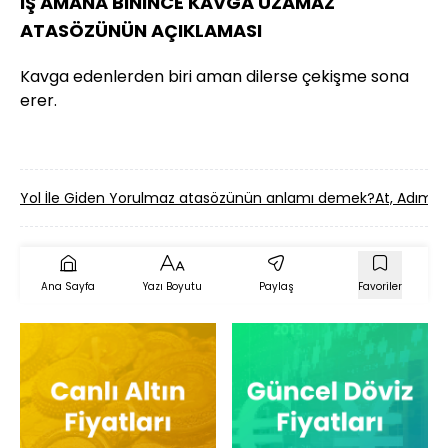
İŞ AMANA BİNİNCE KAVGA UZAMAZ
ATASÖZÜNÜN AÇIKLAMASI
Kavga edenlerden biri aman dilerse çekişme sona
erer.
Yol İle Giden Yorulmaz atasözünün anlamı demek?
At, Adımı
Ana Sayfa
Yazı Boyutu
Paylaş
Favoriler