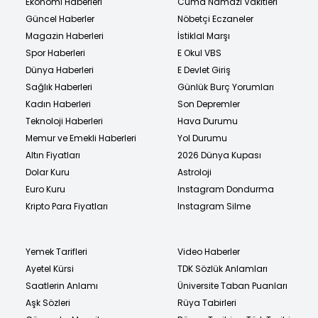
Ekonomi Haberleri
Cuma Namazı Vakitleri
Güncel Haberler
Nöbetçi Eczaneler
Magazin Haberleri
İstiklal Marşı
Spor Haberleri
E Okul VBS
Dünya Haberleri
E Devlet Giriş
Sağlık Haberleri
Günlük Burç Yorumları
Kadın Haberleri
Son Depremler
Teknoloji Haberleri
Hava Durumu
Memur ve Emekli Haberleri
Yol Durumu
Altın Fiyatları
2026 Dünya Kupası
Dolar Kuru
Astroloji
Euro Kuru
Instagram Dondurma
Kripto Para Fiyatları
Instagram Silme
Yemek Tarifleri
Video Haberler
Ayetel Kürsi
TDK Sözlük Anlamları
Saatlerin Anlamı
Üniversite Taban Puanları
Aşk Sözleri
Rüya Tabirleri