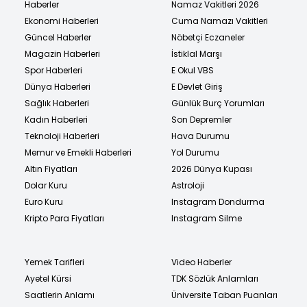
Haberler
Namaz Vakitleri 2026
Ekonomi Haberleri
Cuma Namazı Vakitleri
Güncel Haberler
Nöbetçi Eczaneler
Magazin Haberleri
İstiklal Marşı
Spor Haberleri
E Okul VBS
Dünya Haberleri
E Devlet Giriş
Sağlık Haberleri
Günlük Burç Yorumları
Kadın Haberleri
Son Depremler
Teknoloji Haberleri
Hava Durumu
Memur ve Emekli Haberleri
Yol Durumu
Altın Fiyatları
2026 Dünya Kupası
Dolar Kuru
Astroloji
Euro Kuru
Instagram Dondurma
Kripto Para Fiyatları
Instagram Silme
Yemek Tarifleri
Video Haberler
Ayetel Kürsi
TDK Sözlük Anlamları
Saatlerin Anlamı
Üniversite Taban Puanları