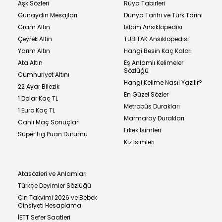
Aşk Sözleri
Rüya Tabirleri
Günaydın Mesajları
Dünya Tarihi ve Türk Tarihi
Gram Altın
İslam Ansiklopedisi
Çeyrek Altın
TÜBİTAK Ansiklopedisi
Yarım Altın
Hangi Besin Kaç Kalori
Ata Altın
Eş Anlamlı Kelimeler
Sözlüğü
Cumhuriyet Altını
Hangi Kelime Nasıl Yazılır?
22 Ayar Bilezik
En Güzel Sözler
1 Dolar Kaç TL
Metrobüs Durakları
1 Euro Kaç TL
Marmaray Durakları
Canlı Maç Sonuçları
Erkek İsimleri
Süper Lig Puan Durumu
Kız İsimleri
Atasözleri ve Anlamları
Türkçe Deyimler Sözlüğü
Çin Takvimi 2026 ve Bebek
Cinsiyeti Hesaplama
İETT Sefer Saatleri