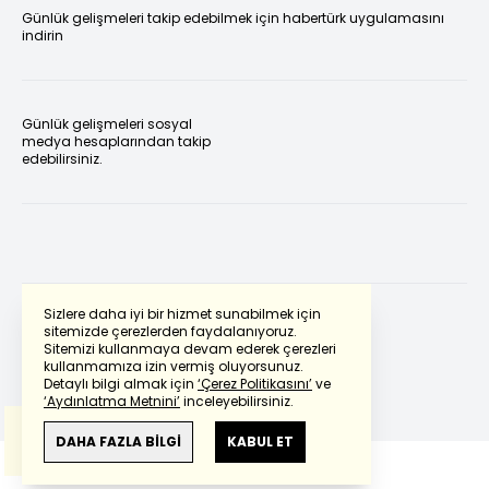
Günlük gelişmeleri takip edebilmek için habertürk uygulamasını
indirin
Günlük gelişmeleri sosyal
medya hesaplarından takip
edebilirsiniz.
Sizlere daha iyi bir hizmet sunabilmek için
sitemizde çerezlerden faydalanıyoruz.
Sitemizi kullanmaya devam ederek çerezleri
Powered by
Translate
kullanmamıza izin vermiş oluyorsunuz.
Detaylı bilgi almak için
‘Çerez Politikasını’
ve
‘Aydınlatma Metnini’
inceleyebilirsiniz.
Bu çeviride
Google Translete
kullanılmıştır.
Anlam ve çeviri hatalarından
haberturk.com
DAHA FAZLA BİLGİ
KABUL ET
sorumlu değildir.