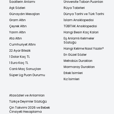
Saatlerin Anlamı
Üniversite Taban Puanları
Aşk Sözleri
Rüya Tabirleri
Günaydın Mesajları
Dünya Tarihi ve Türk Tarihi
Gram Altın
İslam Ansiklopedisi
Çeyrek Altın
TÜBİTAK Ansiklopedisi
Yarım Altın
Hangi Besin Kaç Kalori
Ata Altın
Eş Anlamlı Kelimeler
Sözlüğü
Cumhuriyet Altını
Hangi Kelime Nasıl Yazılır?
22 Ayar Bilezik
En Güzel Sözler
1 Dolar Kaç TL
Metrobüs Durakları
1 Euro Kaç TL
Marmaray Durakları
Canlı Maç Sonuçları
Erkek İsimleri
Süper Lig Puan Durumu
Kız İsimleri
Atasözleri ve Anlamları
Türkçe Deyimler Sözlüğü
Çin Takvimi 2026 ve Bebek
Cinsiyeti Hesaplama