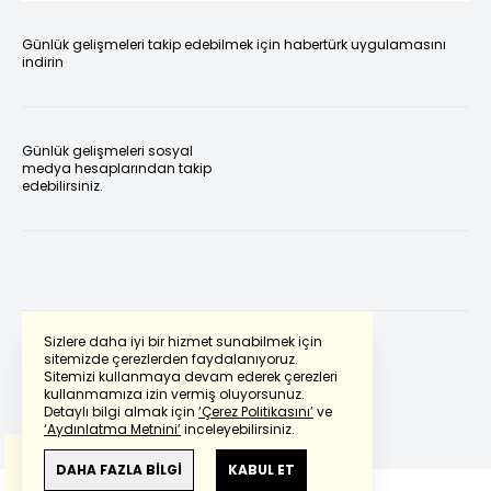
Günlük gelişmeleri takip edebilmek için habertürk uygulamasını
indirin
Günlük gelişmeleri sosyal
medya hesaplarından takip
edebilirsiniz.
Sizlere daha iyi bir hizmet sunabilmek için
sitemizde çerezlerden faydalanıyoruz.
Sitemizi kullanmaya devam ederek çerezleri
Powered by
Translate
kullanmamıza izin vermiş oluyorsunuz.
Detaylı bilgi almak için
‘Çerez Politikasını’
ve
‘Aydınlatma Metnini’
inceleyebilirsiniz.
Bu çeviride
Google Translete
kullanılmıştır.
Anlam ve çeviri hatalarından
haberturk.com
DAHA FAZLA BİLGİ
KABUL ET
sorumlu değildir.