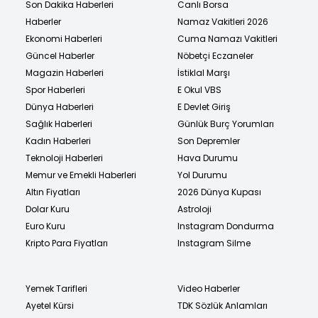
Son Dakika Haberleri
Canlı Borsa
Haberler
Namaz Vakitleri 2026
Ekonomi Haberleri
Cuma Namazı Vakitleri
Güncel Haberler
Nöbetçi Eczaneler
Magazin Haberleri
İstiklal Marşı
Spor Haberleri
E Okul VBS
Dünya Haberleri
E Devlet Giriş
Sağlık Haberleri
Günlük Burç Yorumları
Kadın Haberleri
Son Depremler
Teknoloji Haberleri
Hava Durumu
Memur ve Emekli Haberleri
Yol Durumu
Altın Fiyatları
2026 Dünya Kupası
Dolar Kuru
Astroloji
Euro Kuru
Instagram Dondurma
Kripto Para Fiyatları
Instagram Silme
Yemek Tarifleri
Video Haberler
Ayetel Kürsi
TDK Sözlük Anlamları