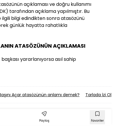
atasözünün açıklaması ve doğru kullanımı
 (TDK) tarafından açıklama yapılmıştır. Bu
ilgili bilgi edindikten sonra atasözünü
erek günlük hayatta rahatlıkla
ALANIN ATASÖZÜNÜN AÇIKLAMASI
e başkası yararlanıyorsa asıl sahip
re Başını Açar atasözünün anlamı demek?
Tarlada İzi Olmayanı
Paylaş
Favoriler