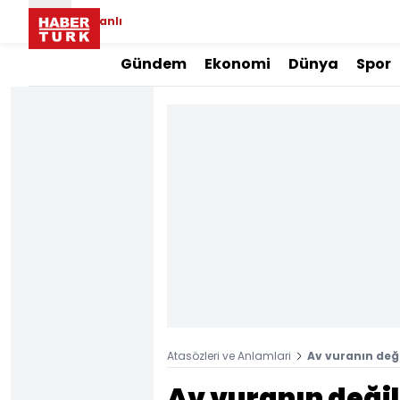
Canlı
Gündem
Ekonomi
Dünya
Spor
Atasözleri ve Anlamlari
Av vuranın değ
Av vuranın deği