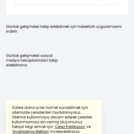
Günlük gelişmeleri takip edebilmek için habertürk uygulamasını
indirin
Günlük gelişmeleri sosyal
medya hesaplarından takip
edebilirsiniz.
Sizlere daha iyi bir hizmet sunabilmek için
sitemizde çerezlerden faydalanıyoruz.
Sitemizi kullanmaya devam ederek çerezleri
Powered by
Translate
kullanmamıza izin vermiş oluyorsunuz.
Detaylı bilgi almak için
‘Çerez Politikasını’
ve
‘Aydınlatma Metnini’
inceleyebilirsiniz.