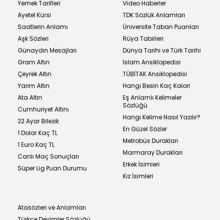
Yemek Tarifleri
Video Haberler
Ayetel Kürsi
TDK Sözlük Anlamları
Saatlerin Anlamı
Üniversite Taban Puanları
Aşk Sözleri
Rüya Tabirleri
Günaydın Mesajları
Dünya Tarihi ve Türk Tarihi
Gram Altın
İslam Ansiklopedisi
Çeyrek Altın
TÜBİTAK Ansiklopedisi
Yarım Altın
Hangi Besin Kaç Kalori
Ata Altın
Eş Anlamlı Kelimeler
Sözlüğü
Cumhuriyet Altını
Hangi Kelime Nasıl Yazılır?
22 Ayar Bilezik
En Güzel Sözler
1 Dolar Kaç TL
Metrobüs Durakları
1 Euro Kaç TL
Marmaray Durakları
Canlı Maç Sonuçları
Erkek İsimleri
Süper Lig Puan Durumu
Kız İsimleri
Atasözleri ve Anlamları
Türkçe Deyimler Sözlüğü