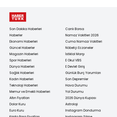
Son Dakika Haberleri
Canlı Borsa
Haberler
Namaz Vakitleri 2026
Ekonomi Haberleri
Cuma Namazı Vakitleri
Güncel Haberler
Nöbetçi Eczaneler
Magazin Haberleri
İstiklal Marşı
Spor Haberleri
E Okul VBS
Dünya Haberleri
E Devlet Giriş
Sağlık Haberleri
Günlük Burç Yorumları
Kadın Haberleri
Son Depremler
Teknoloji Haberleri
Hava Durumu
Memur ve Emekli Haberleri
Yol Durumu
Altın Fiyatları
2026 Dünya Kupası
Dolar Kuru
Astroloji
Euro Kuru
Instagram Dondurma
Kripto Para Fiyatları
Instagram Silme