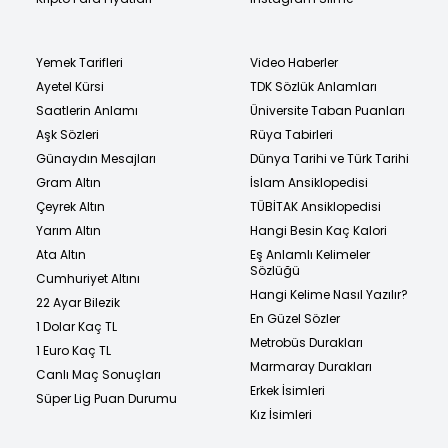
Yemek Tarifleri
Video Haberler
Ayetel Kürsi
TDK Sözlük Anlamları
Saatlerin Anlamı
Üniversite Taban Puanları
Aşk Sözleri
Rüya Tabirleri
Günaydın Mesajları
Dünya Tarihi ve Türk Tarihi
Gram Altın
İslam Ansiklopedisi
Çeyrek Altın
TÜBİTAK Ansiklopedisi
Yarım Altın
Hangi Besin Kaç Kalori
Ata Altın
Eş Anlamlı Kelimeler
Sözlüğü
Cumhuriyet Altını
Hangi Kelime Nasıl Yazılır?
22 Ayar Bilezik
En Güzel Sözler
1 Dolar Kaç TL
Metrobüs Durakları
1 Euro Kaç TL
Marmaray Durakları
Canlı Maç Sonuçları
Erkek İsimleri
Süper Lig Puan Durumu
Kız İsimleri