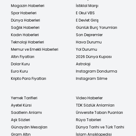
Magazin Haberleri
İstiklal Marşı
Spor Haberleri
E Okul VBS
Dünya Haberleri
E Devlet Giriş
Sağlık Haberleri
Günlük Burç Yorumları
Kadın Haberleri
Son Depremler
Teknoloji Haberleri
Hava Durumu
Memur ve Emekli Haberleri
Yol Durumu
Altın Fiyatları
2026 Dünya Kupası
Dolar Kuru
Astroloji
Euro Kuru
Instagram Dondurma
Kripto Para Fiyatları
Instagram Silme
Yemek Tarifleri
Video Haberler
Ayetel Kürsi
TDK Sözlük Anlamları
Saatlerin Anlamı
Üniversite Taban Puanları
Aşk Sözleri
Rüya Tabirleri
Günaydın Mesajları
Dünya Tarihi ve Türk Tarihi
Gram Altın
İslam Ansiklopedisi