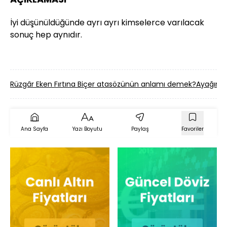
İyi düşünüldüğünde ayrı ayrı kimselerce varılacak
sonuç hep aynıdır.
Rüzgâr Eken Fırtına Biçer atasözünün anlamı demek?
Ayağında
Ana Sayfa
Yazı Boyutu
Paylaş
Favoriler