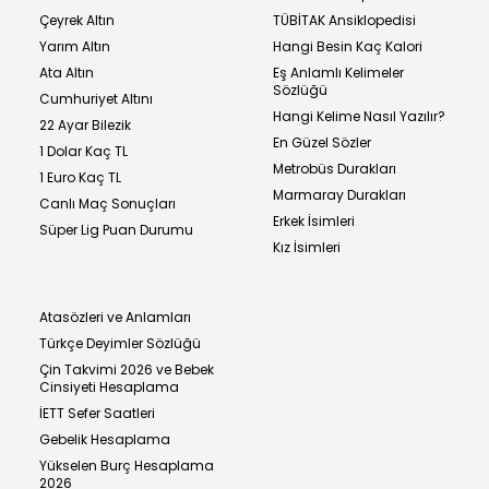
Çeyrek Altın
TÜBİTAK Ansiklopedisi
Yarım Altın
Hangi Besin Kaç Kalori
Ata Altın
Eş Anlamlı Kelimeler
Sözlüğü
Cumhuriyet Altını
Hangi Kelime Nasıl Yazılır?
22 Ayar Bilezik
En Güzel Sözler
1 Dolar Kaç TL
Metrobüs Durakları
1 Euro Kaç TL
Marmaray Durakları
Canlı Maç Sonuçları
Erkek İsimleri
Süper Lig Puan Durumu
Kız İsimleri
Atasözleri ve Anlamları
Türkçe Deyimler Sözlüğü
Çin Takvimi 2026 ve Bebek
Cinsiyeti Hesaplama
İETT Sefer Saatleri
Gebelik Hesaplama
Yükselen Burç Hesaplama
2026