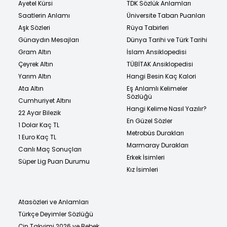
Ayetel Kürsi
TDK Sözlük Anlamları
Saatlerin Anlamı
Üniversite Taban Puanları
Aşk Sözleri
Rüya Tabirleri
Günaydın Mesajları
Dünya Tarihi ve Türk Tarihi
Gram Altın
İslam Ansiklopedisi
Çeyrek Altın
TÜBİTAK Ansiklopedisi
Yarım Altın
Hangi Besin Kaç Kalori
Ata Altın
Eş Anlamlı Kelimeler
Sözlüğü
Cumhuriyet Altını
Hangi Kelime Nasıl Yazılır?
22 Ayar Bilezik
En Güzel Sözler
1 Dolar Kaç TL
Metrobüs Durakları
1 Euro Kaç TL
Marmaray Durakları
Canlı Maç Sonuçları
Erkek İsimleri
Süper Lig Puan Durumu
Kız İsimleri
Atasözleri ve Anlamları
Türkçe Deyimler Sözlüğü
Çin Takvimi 2026 ve Bebek