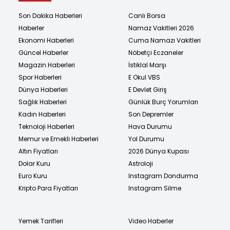
Son Dakika Haberleri
Canlı Borsa
Haberler
Namaz Vakitleri 2026
Ekonomi Haberleri
Cuma Namazı Vakitleri
Güncel Haberler
Nöbetçi Eczaneler
Magazin Haberleri
İstiklal Marşı
Spor Haberleri
E Okul VBS
Dünya Haberleri
E Devlet Giriş
Sağlık Haberleri
Günlük Burç Yorumları
Kadın Haberleri
Son Depremler
Teknoloji Haberleri
Hava Durumu
Memur ve Emekli Haberleri
Yol Durumu
Altın Fiyatları
2026 Dünya Kupası
Dolar Kuru
Astroloji
Euro Kuru
Instagram Dondurma
Kripto Para Fiyatları
Instagram Silme
Yemek Tarifleri
Video Haberler