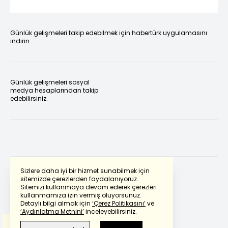
Günlük gelişmeleri takip edebilmek için habertürk uygulamasını
indirin
Günlük gelişmeleri sosyal
medya hesaplarından takip
edebilirsiniz.
Sizlere daha iyi bir hizmet sunabilmek için
sitemizde çerezlerden faydalanıyoruz.
Sitemizi kullanmaya devam ederek çerezleri
Powered by
Translate
kullanmamıza izin vermiş oluyorsunuz.
Detaylı bilgi almak için
‘Çerez Politikasını’
ve
‘Aydınlatma Metnini’
inceleyebilirsiniz.
Bu çeviride
Google Translete
kullanılmıştır.