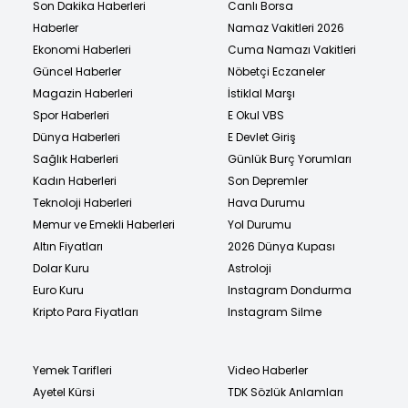
Son Dakika Haberleri
Canlı Borsa
Haberler
Namaz Vakitleri 2026
Ekonomi Haberleri
Cuma Namazı Vakitleri
Güncel Haberler
Nöbetçi Eczaneler
Magazin Haberleri
İstiklal Marşı
Spor Haberleri
E Okul VBS
Dünya Haberleri
E Devlet Giriş
Sağlık Haberleri
Günlük Burç Yorumları
Kadın Haberleri
Son Depremler
Teknoloji Haberleri
Hava Durumu
Memur ve Emekli Haberleri
Yol Durumu
Altın Fiyatları
2026 Dünya Kupası
Dolar Kuru
Astroloji
Euro Kuru
Instagram Dondurma
Kripto Para Fiyatları
Instagram Silme
Yemek Tarifleri
Video Haberler
Ayetel Kürsi
TDK Sözlük Anlamları