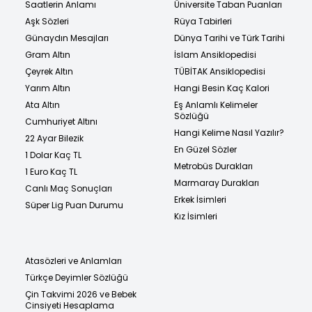
Saatlerin Anlamı
Üniversite Taban Puanları
Aşk Sözleri
Rüya Tabirleri
Günaydın Mesajları
Dünya Tarihi ve Türk Tarihi
Gram Altın
İslam Ansiklopedisi
Çeyrek Altın
TÜBİTAK Ansiklopedisi
Yarım Altın
Hangi Besin Kaç Kalori
Ata Altın
Eş Anlamlı Kelimeler
Sözlüğü
Cumhuriyet Altını
Hangi Kelime Nasıl Yazılır?
22 Ayar Bilezik
En Güzel Sözler
1 Dolar Kaç TL
Metrobüs Durakları
1 Euro Kaç TL
Marmaray Durakları
Canlı Maç Sonuçları
Erkek İsimleri
Süper Lig Puan Durumu
Kız İsimleri
Atasözleri ve Anlamları
Türkçe Deyimler Sözlüğü
Çin Takvimi 2026 ve Bebek
Cinsiyeti Hesaplama