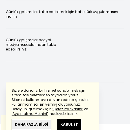
Günlük gelişmeleri takip edebilmek için habertürk uygulamasını
indirin
Günlük gelişmeleri sosyal
medya hesaplarından takip
edebilirsiniz.
Sizlere daha iyi bir hizmet sunabilmek için
sitemizde çerezlerden faydalanıyoruz.
Sitemizi kullanmaya devam ederek çerezleri
Powered by
Translate
kullanmamıza izin vermiş oluyorsunuz.
Detaylı bilgi almak için
‘Çerez Politikasını’
ve
‘Aydınlatma Metnini’
inceleyebilirsiniz.
Bu çeviride
Google Translete
kullanılmıştır.
Anlam ve çeviri hatalarından
haberturk.com
DAHA FAZLA BİLGİ
KABUL ET
sorumlu değildir.