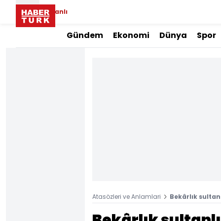
Canlı
Gündem
Ekonomi
Dünya
Spor
Atasözleri ve Anlamlari
Bekârlık sulta
Bekârlık sultanl