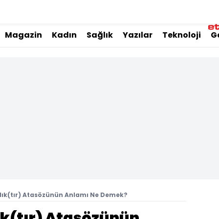
Magazin
Kadın
Sağlık
Yazılar
Teknoloji
G
nlık(tır) Atasözünün Anlamı Ne Demek?
ık(tır) Atasözünün