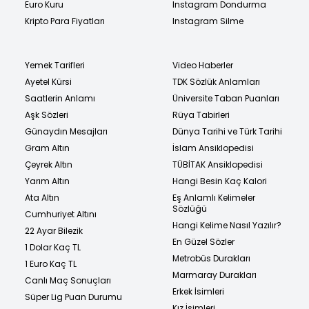
Euro Kuru
Instagram Dondurma
Kripto Para Fiyatları
Instagram Silme
Yemek Tarifleri
Video Haberler
Ayetel Kürsi
TDK Sözlük Anlamları
Saatlerin Anlamı
Üniversite Taban Puanları
Aşk Sözleri
Rüya Tabirleri
Günaydın Mesajları
Dünya Tarihi ve Türk Tarihi
Gram Altın
İslam Ansiklopedisi
Çeyrek Altın
TÜBİTAK Ansiklopedisi
Yarım Altın
Hangi Besin Kaç Kalori
Ata Altın
Eş Anlamlı Kelimeler
Sözlüğü
Cumhuriyet Altını
Hangi Kelime Nasıl Yazılır?
22 Ayar Bilezik
En Güzel Sözler
1 Dolar Kaç TL
Metrobüs Durakları
1 Euro Kaç TL
Marmaray Durakları
Canlı Maç Sonuçları
Erkek İsimleri
Süper Lig Puan Durumu
Kız İsimleri