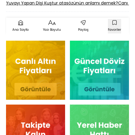
Yuvayı Yapan Dişi Kuştur atasözünün anlamı demek?
Canı Ka
Ana Sayfa
Yazı Boyutu
Paylaş
Favoriler