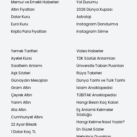
Memur ve Emekli Haberleri
Yol Durumu
Altın Fiyatları
2026 Dünya Kupası
Dolar Kuru
Astroloji
Euro Kuru
Instagram Dondurma
Kripto Para Fiyatları
Instagram Silme
Yemek Tarifleri
Video Haberler
Ayetel Kürsi
TDK Sözlük Anlamları
Saatlerin Anlamı
Üniversite Taban Puanları
Aşk Sözleri
Rüya Tabirleri
Günaydın Mesajları
Dünya Tarihi ve Türk Tarihi
Gram Altın
İslam Ansiklopedisi
Çeyrek Altın
TÜBİTAK Ansiklopedisi
Yarım Altın
Hangi Besin Kaç Kalori
Ata Altın
Eş Anlamlı Kelimeler
Sözlüğü
Cumhuriyet Altını
Hangi Kelime Nasıl Yazılır?
22 Ayar Bilezik
En Güzel Sözler
1 Dolar Kaç TL
Metrobüs Durakları