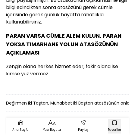
bilgi paylaşılmıştır. Bu atasözünün açıklaması ile ilgili
bilgi edindikten sonra atasözünü gerek cümle
içerisinde gerek günlük hayatta rahatlıkla
kullanabilirsiniz.
PARAN VARSA CÜMLE ALEM KULUN, PARAN
YOKSA TIMARHANE YOLUN ATASÖZÜNÜN
AÇIKLAMASI
Zengin olana herkes hizmet eder, fakir olana ise
kimse yüz vermez.
Değirmen İki Taştan, Muhabbet İki Baştan atasözünün anla
Ana Sayfa
Yazı Boyutu
Paylaş
Favoriler