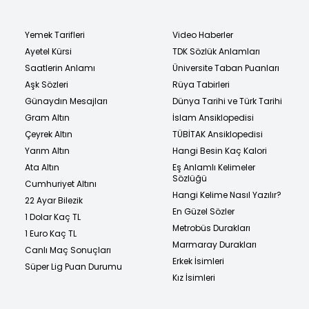
Yemek Tarifleri
Video Haberler
Ayetel Kürsi
TDK Sözlük Anlamları
Saatlerin Anlamı
Üniversite Taban Puanları
Aşk Sözleri
Rüya Tabirleri
Günaydın Mesajları
Dünya Tarihi ve Türk Tarihi
Gram Altın
İslam Ansiklopedisi
Çeyrek Altın
TÜBİTAK Ansiklopedisi
Yarım Altın
Hangi Besin Kaç Kalori
Ata Altın
Eş Anlamlı Kelimeler
Sözlüğü
Cumhuriyet Altını
Hangi Kelime Nasıl Yazılır?
22 Ayar Bilezik
En Güzel Sözler
1 Dolar Kaç TL
Metrobüs Durakları
1 Euro Kaç TL
Marmaray Durakları
Canlı Maç Sonuçları
Erkek İsimleri
Süper Lig Puan Durumu
Kız İsimleri