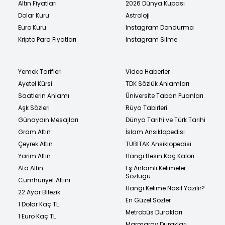
Altın Fiyatları
2026 Dünya Kupası
Dolar Kuru
Astroloji
Euro Kuru
Instagram Dondurma
Kripto Para Fiyatları
Instagram Silme
Yemek Tarifleri
Video Haberler
Ayetel Kürsi
TDK Sözlük Anlamları
Saatlerin Anlamı
Üniversite Taban Puanları
Aşk Sözleri
Rüya Tabirleri
Günaydın Mesajları
Dünya Tarihi ve Türk Tarihi
Gram Altın
İslam Ansiklopedisi
Çeyrek Altın
TÜBİTAK Ansiklopedisi
Yarım Altın
Hangi Besin Kaç Kalori
Ata Altın
Eş Anlamlı Kelimeler
Sözlüğü
Cumhuriyet Altını
Hangi Kelime Nasıl Yazılır?
22 Ayar Bilezik
En Güzel Sözler
1 Dolar Kaç TL
Metrobüs Durakları
1 Euro Kaç TL
Marmaray Durakları