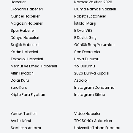
Haberler
Namaz Vakitleri 2026
Ekonomi Haberleri
Cuma Namazı Vakitleri
Güncel Haberler
Nöbetçi Eczaneler
Magazin Haberleri
İstiklal Marşı
Spor Haberleri
E Okul VBS
Dünya Haberleri
E Devlet Giriş
Sağlık Haberleri
Günlük Burç Yorumları
Kadın Haberleri
Son Depremler
Teknoloji Haberleri
Hava Durumu
Memur ve Emekli Haberleri
Yol Durumu
Altın Fiyatları
2026 Dünya Kupası
Dolar Kuru
Astroloji
Euro Kuru
Instagram Dondurma
Kripto Para Fiyatları
Instagram Silme
Yemek Tarifleri
Video Haberler
Ayetel Kürsi
TDK Sözlük Anlamları
Saatlerin Anlamı
Üniversite Taban Puanları