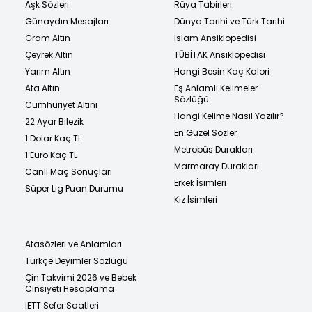
Aşk Sözleri
Rüya Tabirleri
Günaydın Mesajları
Dünya Tarihi ve Türk Tarihi
Gram Altın
İslam Ansiklopedisi
Çeyrek Altın
TÜBİTAK Ansiklopedisi
Yarım Altın
Hangi Besin Kaç Kalori
Ata Altın
Eş Anlamlı Kelimeler
Sözlüğü
Cumhuriyet Altını
Hangi Kelime Nasıl Yazılır?
22 Ayar Bilezik
En Güzel Sözler
1 Dolar Kaç TL
Metrobüs Durakları
1 Euro Kaç TL
Marmaray Durakları
Canlı Maç Sonuçları
Erkek İsimleri
Süper Lig Puan Durumu
Kız İsimleri
Atasözleri ve Anlamları
Türkçe Deyimler Sözlüğü
Çin Takvimi 2026 ve Bebek
Cinsiyeti Hesaplama
İETT Sefer Saatleri