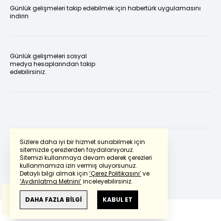
Günlük gelişmeleri takip edebilmek için habertürk uygulamasını
indirin
Günlük gelişmeleri sosyal
medya hesaplarından takip
edebilirsiniz.
Sizlere daha iyi bir hizmet sunabilmek için
sitemizde çerezlerden faydalanıyoruz.
Sitemizi kullanmaya devam ederek çerezleri
Powered by
Translate
kullanmamıza izin vermiş oluyorsunuz.
Detaylı bilgi almak için
‘Çerez Politikasını’
ve
‘Aydınlatma Metnini’
inceleyebilirsiniz.
Bu çeviride
Google Translete
kullanılmıştır.
Anlam ve çeviri hatalarından
haberturk.com
DAHA FAZLA BİLGİ
KABUL ET
sorumlu değildir.