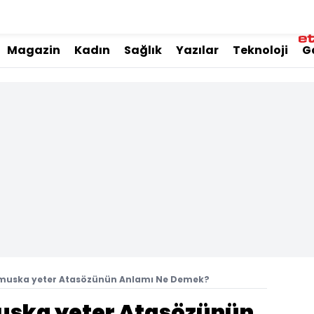
Magazin
Kadın
Sağlık
Yazılar
Teknoloji
G
r muska yeter Atasözünün Anlamı Ne Demek?
muska yeter Atasözünün