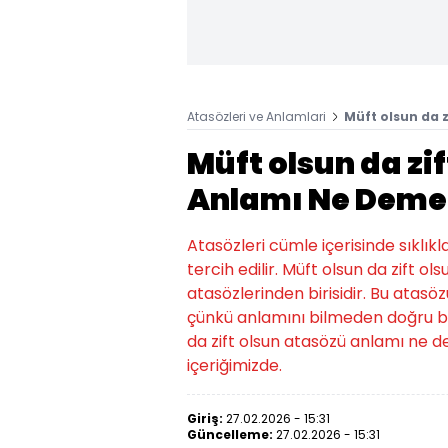
Atasözleri ve Anlamlari
Müft olsun da 
Müft olsun da zi
Anlamı Ne Deme
Atasözleri cümle içerisinde sıklıkl
tercih edilir. Müft olsun da zift 
atasözlerinden birisidir. Bu atasözü
çünkü anlamını bilmeden doğru bi
da zift olsun atasözü anlamı ne 
içeriğimizde.
Giriş:
27.02.2026 - 15:31
Güncelleme:
27.02.2026 - 15:31