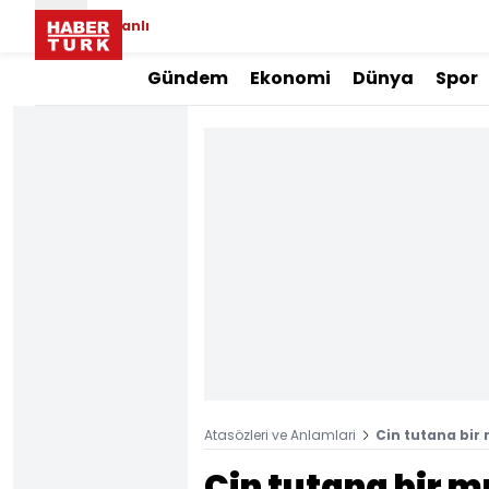
Canlı
Gündem
Ekonomi
Dünya
Spor
Atasözleri ve Anlamlari
Cin tutana bi
Cin tutana bir 