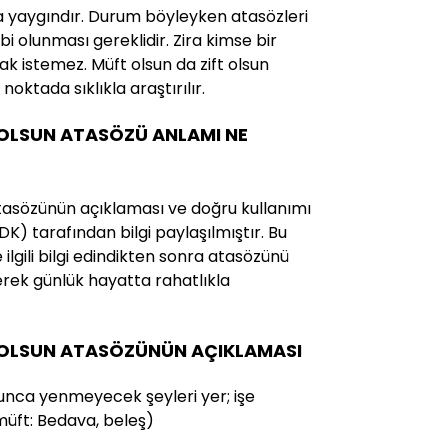
a yaygındır. Durum böyleyken atasözleri
ahibi olunması gereklidir. Zira kimse bir
k istemez. Müft olsun da zift olsun
oktada sıklıkla araştırılır.
 OLSUN ATASÖZÜ ANLAMI NE
atasözünün açıklaması ve doğru kullanımı
(TDK) tarafından bilgi paylaşılmıştır. Bu
ilgili bilgi edindikten sonra atasözünü
erek günlük hayatta rahatlıkla
 OLSUN ATASÖZÜNÜN AÇIKLAMASI
unca yenmeyecek şeyleri yer; işe
müft: Bedava, beleş)