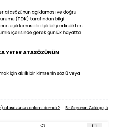
er atasözünün açıklaması ve doğru
il Kurumu (TDK) tarafından bilgi
ün açıklaması ile ilgili bilgi edindikten
mle içerisinde gerek günlük hayatta
.
SKA YETER ATASÖZÜNÜN
rmak için akıllı bir kimsenin sözlü veya
ur) atasözünün anlamı demek?
Bir Sıçrarsın Çekirge, İki Sıç