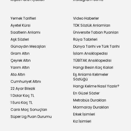
Yemek Tarifleri
Video Haberler
Ayetel Kürsi
TDK Sözlük Anlamları
Saatlerin Anlamı
Üniversite Taban Puanları
Aşk Sözleri
Rüya Tabirleri
Günaydın Mesajları
Dünya Tarihi ve Türk Tarihi
Gram Altın
İslam Ansiklopedisi
Çeyrek Altın
TÜBİTAK Ansiklopedisi
Yarım Altın
Hangi Besin Kaç Kalori
Ata Altın
Eş Anlamlı Kelimeler
Sözlüğü
Cumhuriyet Altını
Hangi Kelime Nasıl Yazılır?
22 Ayar Bilezik
En Güzel Sözler
1 Dolar Kaç TL
Metrobüs Durakları
1 Euro Kaç TL
Marmaray Durakları
Canlı Maç Sonuçları
Erkek İsimleri
Süper Lig Puan Durumu
Kız İsimleri