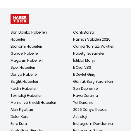
Son Dakika Haberleri
Canlı Borsa
Haberler
Namaz Vakitleri 2026
Ekonomi Haberleri
Cuma Namazı Vakitleri
Güncel Haberler
Nöbetçi Eczaneler
Magazin Haberleri
İstiklal Marşı
Spor Haberleri
E Okul VBS
Dünya Haberleri
E Devlet Giriş
Sağlık Haberleri
Günlük Burç Yorumları
Kadın Haberleri
Son Depremler
Teknoloji Haberleri
Hava Durumu
Memur ve Emekli Haberleri
Yol Durumu
Altın Fiyatları
2026 Dünya Kupası
Dolar Kuru
Astroloji
Euro Kuru
Instagram Dondurma
Kripto Para Fiyatları
Instagram Silme