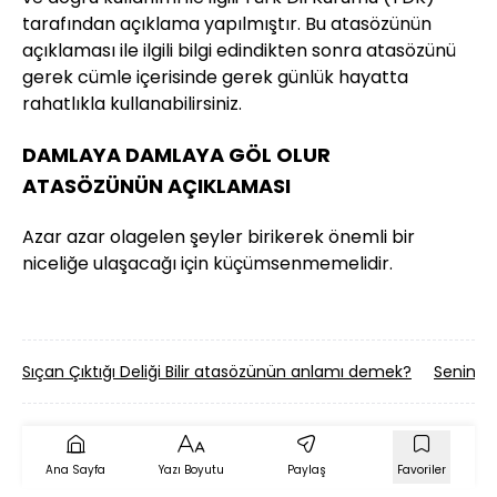
tarafından açıklama yapılmıştır. Bu atasözünün
açıklaması ile ilgili bilgi edindikten sonra atasözünü
gerek cümle içerisinde gerek günlük hayatta
rahatlıkla kullanabilirsiniz.
DAMLAYA DAMLAYA GÖL OLUR
ATASÖZÜNÜN AÇIKLAMASI
Azar azar olagelen şeyler birikerek önemli bir
niceliğe ulaşacağı için küçümsenmemelidir.
Sıçan Çıktığı Deliği Bilir atasözünün anlamı demek?
Seninki
Ana Sayfa
Yazı Boyutu
Paylaş
Favoriler