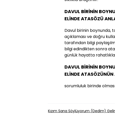
DAVUL BİRİNİN BOYN
ELİNDE ATASÖZÜ ANL
Davul birinin boynunda, 
açıklaması ve doğru kullan
tarafından bilgi paylaşılmı
bilgi edindikten sonra a
günlük hayatta rahatlıkla k
DAVUL BİRİNİN BOYN
ELİNDE ATASÖZÜNÜN 
sorumluluk birinde olması
Kızım Sana Söylüyorum (Dedim) Gelin