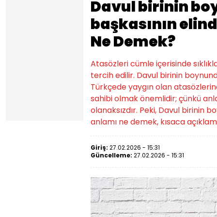
Davul birinin b
başkasının elin
Ne Demek?
Atasözleri cümle içerisinde sıklıkl
tercih edilir. Davul birinin boynu
Türkçede yaygın olan atasözlerinden
sahibi olmak önemlidir; çünkü an
olanaksızdır. Peki, Davul birinin
anlamı ne demek, kısaca açıklama
Giriş:
27.02.2026 - 15:31
Güncelleme:
27.02.2026 - 15:31