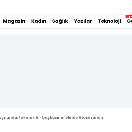
Magazin
Kadın
Sağlık
Yazılar
Teknoloji
G
boynunda, tokmak bir başkasının elinde Atasözünün