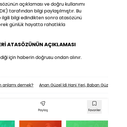
asözünün açıklaması ve doğru kullanımı
(TDK) tarafından bilgi paylaşılmıştır. Bu
ilgili bilgi edindikten sonra atasözünü
erek günlük hayatta rahatlıkla
BERİ ATASÖZÜNÜN AÇIKLAMASI
ediği için haberin doğrusu ondan alınır.
ün anlamı demek?
Anan Güzel İdi Hani Yeri, Baban Güzel İdi H
Paylaş
Favoriler