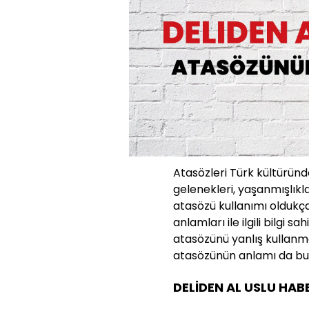
Atasözleri Türk kültüründe
gelenekleri, yaşanmışlıkla
atasözü kullanımı oldukç
anlamları ile ilgili bilgi s
atasözünü yanlış kullanma
atasözünün anlamı da bu n
DELİDEN AL USLU HAB