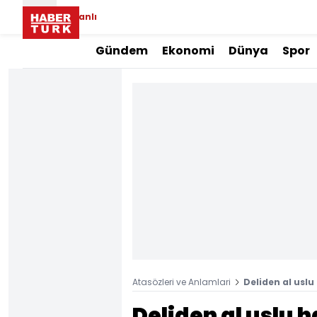
Canlı
Gündem
Ekonomi
Dünya
Spor
Atasözleri ve Anlamlari
Deliden al usl
Deliden al uslu 