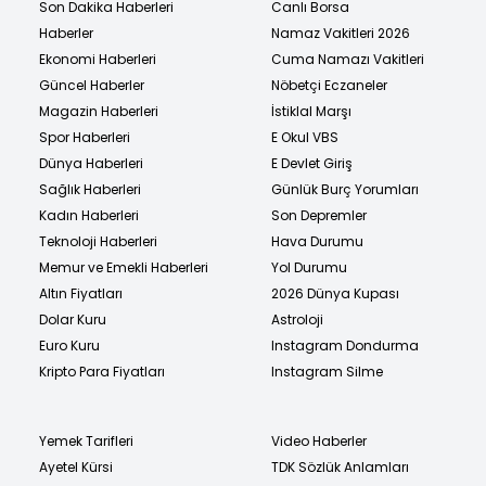
Son Dakika Haberleri
Canlı Borsa
Haberler
Namaz Vakitleri 2026
Ekonomi Haberleri
Cuma Namazı Vakitleri
Güncel Haberler
Nöbetçi Eczaneler
Magazin Haberleri
İstiklal Marşı
Spor Haberleri
E Okul VBS
Dünya Haberleri
E Devlet Giriş
Sağlık Haberleri
Günlük Burç Yorumları
Kadın Haberleri
Son Depremler
Teknoloji Haberleri
Hava Durumu
Memur ve Emekli Haberleri
Yol Durumu
Altın Fiyatları
2026 Dünya Kupası
Dolar Kuru
Astroloji
Euro Kuru
Instagram Dondurma
Kripto Para Fiyatları
Instagram Silme
Yemek Tarifleri
Video Haberler
Ayetel Kürsi
TDK Sözlük Anlamları