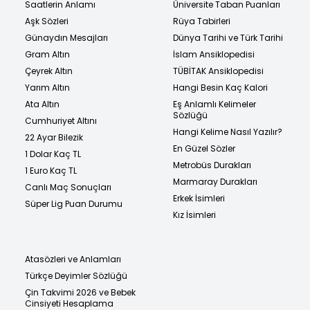
Saatlerin Anlamı
Üniversite Taban Puanları
Aşk Sözleri
Rüya Tabirleri
Günaydın Mesajları
Dünya Tarihi ve Türk Tarihi
Gram Altın
İslam Ansiklopedisi
Çeyrek Altın
TÜBİTAK Ansiklopedisi
Yarım Altın
Hangi Besin Kaç Kalori
Ata Altın
Eş Anlamlı Kelimeler
Sözlüğü
Cumhuriyet Altını
Hangi Kelime Nasıl Yazılır?
22 Ayar Bilezik
En Güzel Sözler
1 Dolar Kaç TL
Metrobüs Durakları
1 Euro Kaç TL
Marmaray Durakları
Canlı Maç Sonuçları
Erkek İsimleri
Süper Lig Puan Durumu
Kız İsimleri
Atasözleri ve Anlamları
Türkçe Deyimler Sözlüğü
Çin Takvimi 2026 ve Bebek
Cinsiyeti Hesaplama