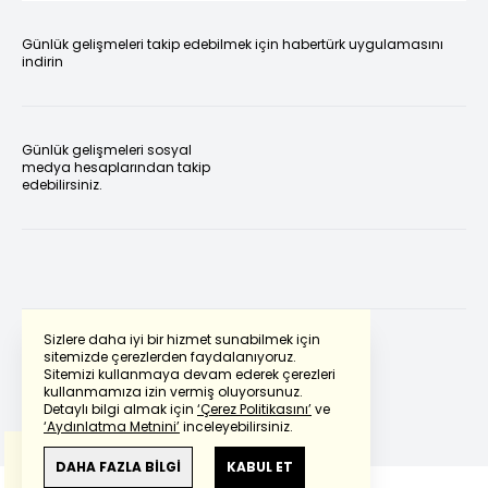
Günlük gelişmeleri takip edebilmek için habertürk uygulamasını
indirin
Günlük gelişmeleri sosyal
medya hesaplarından takip
edebilirsiniz.
Sizlere daha iyi bir hizmet sunabilmek için
sitemizde çerezlerden faydalanıyoruz.
Sitemizi kullanmaya devam ederek çerezleri
Powered by
Translate
kullanmamıza izin vermiş oluyorsunuz.
Detaylı bilgi almak için
‘Çerez Politikasını’
ve
‘Aydınlatma Metnini’
inceleyebilirsiniz.
Bu çeviride
Google Translete
kullanılmıştır.
Anlam ve çeviri hatalarından
haberturk.com
DAHA FAZLA BİLGİ
KABUL ET
sorumlu değildir.