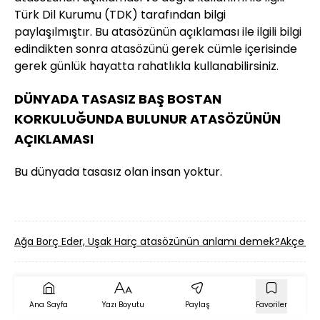
Türk Dil Kurumu (TDK) tarafından bilgi
paylaşılmıştır. Bu atasözünün açıklaması ile ilgili bilgi
edindikten sonra atasözünü gerek cümle içerisinde
gerek günlük hayatta rahatlıkla kullanabilirsiniz.
DÜNYADA TASASIZ BAŞ BOSTAN
KORKULUĞUNDA BULUNUR ATASÖZÜNÜN
AÇIKLAMASI
Bu dünyada tasasız olan insan yoktur.
Ağa Borç Eder, Uşak Harç atasözünün anlamı demek?
Akçe Ak
Ana Sayfa
Yazı Boyutu
Paylaş
Favoriler