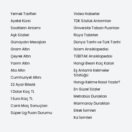
Yemek Tarifleri
Video Haberler
Ayetel Kürsi
TDK Sözlük Anlamları
Saatlerin Anlamı
Üniversite Taban Puanları
Aşk Sözleri
Rüya Tabirleri
Günaydın Mesajları
Dünya Tarihi ve Türk Tarihi
Gram Altın
İslam Ansiklopedisi
Çeyrek Altın
TÜBİTAK Ansiklopedisi
Yarım Altın
Hangi Besin Kaç Kalori
Ata Altın
Eş Anlamlı Kelimeler
Sözlüğü
Cumhuriyet Altını
Hangi Kelime Nasıl Yazılır?
22 Ayar Bilezik
En Güzel Sözler
1 Dolar Kaç TL
Metrobüs Durakları
1 Euro Kaç TL
Marmaray Durakları
Canlı Maç Sonuçları
Erkek İsimleri
Süper Lig Puan Durumu
Kız İsimleri