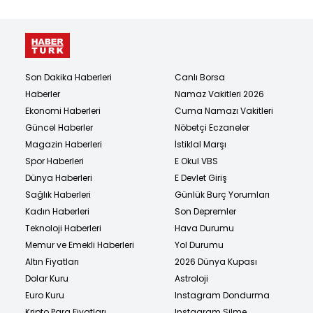
Son Dakika Haberleri
Canlı Borsa
Haberler
Namaz Vakitleri 2026
Ekonomi Haberleri
Cuma Namazı Vakitleri
Güncel Haberler
Nöbetçi Eczaneler
Magazin Haberleri
İstiklal Marşı
Spor Haberleri
E Okul VBS
Dünya Haberleri
E Devlet Giriş
Sağlık Haberleri
Günlük Burç Yorumları
Kadın Haberleri
Son Depremler
Teknoloji Haberleri
Hava Durumu
Memur ve Emekli Haberleri
Yol Durumu
Altın Fiyatları
2026 Dünya Kupası
Dolar Kuru
Astroloji
Euro Kuru
Instagram Dondurma
Kripto Para Fiyatları
Instagram Silme