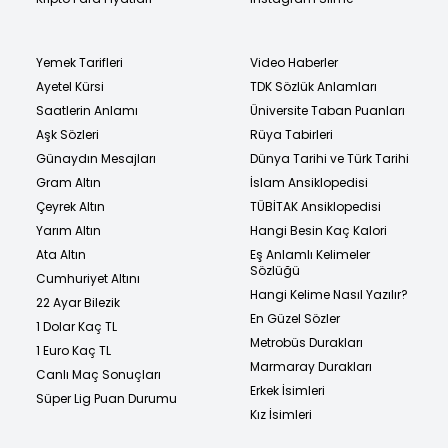
Yemek Tarifleri
Video Haberler
Ayetel Kürsi
TDK Sözlük Anlamları
Saatlerin Anlamı
Üniversite Taban Puanları
Aşk Sözleri
Rüya Tabirleri
Günaydın Mesajları
Dünya Tarihi ve Türk Tarihi
Gram Altın
İslam Ansiklopedisi
Çeyrek Altın
TÜBİTAK Ansiklopedisi
Yarım Altın
Hangi Besin Kaç Kalori
Ata Altın
Eş Anlamlı Kelimeler
Sözlüğü
Cumhuriyet Altını
Hangi Kelime Nasıl Yazılır?
22 Ayar Bilezik
En Güzel Sözler
1 Dolar Kaç TL
Metrobüs Durakları
1 Euro Kaç TL
Marmaray Durakları
Canlı Maç Sonuçları
Erkek İsimleri
Süper Lig Puan Durumu
Kız İsimleri