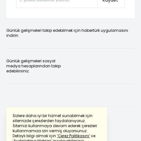
Kaydet
Günlük gelişmeleri takip edebilmek için habertürk uygulamasını
indirin
Günlük gelişmeleri sosyal
medya hesaplarından takip
edebilirsiniz.
Sizlere daha iyi bir hizmet sunabilmek için
sitemizde çerezlerden faydalanıyoruz.
Sitemizi kullanmaya devam ederek çerezleri
Powered by
Translate
kullanmamıza izin vermiş oluyorsunuz.
Detaylı bilgi almak için
‘Çerez Politikasını’
ve
‘Aydınlatma Metnini’
inceleyebilirsiniz.