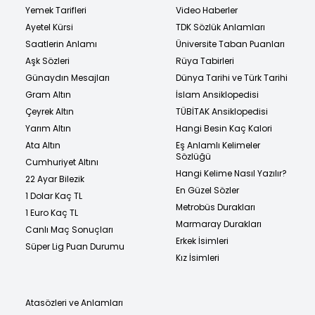
Yemek Tarifleri
Video Haberler
Ayetel Kürsi
TDK Sözlük Anlamları
Saatlerin Anlamı
Üniversite Taban Puanları
Aşk Sözleri
Rüya Tabirleri
Günaydın Mesajları
Dünya Tarihi ve Türk Tarihi
Gram Altın
İslam Ansiklopedisi
Çeyrek Altın
TÜBİTAK Ansiklopedisi
Yarım Altın
Hangi Besin Kaç Kalori
Ata Altın
Eş Anlamlı Kelimeler
Sözlüğü
Cumhuriyet Altını
Hangi Kelime Nasıl Yazılır?
22 Ayar Bilezik
En Güzel Sözler
1 Dolar Kaç TL
Metrobüs Durakları
1 Euro Kaç TL
Marmaray Durakları
Canlı Maç Sonuçları
Erkek İsimleri
Süper Lig Puan Durumu
Kız İsimleri
Atasözleri ve Anlamları