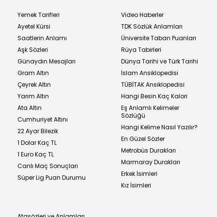
Yemek Tarifleri
Video Haberler
Ayetel Kürsi
TDK Sözlük Anlamları
Saatlerin Anlamı
Üniversite Taban Puanları
Aşk Sözleri
Rüya Tabirleri
Günaydın Mesajları
Dünya Tarihi ve Türk Tarihi
Gram Altın
İslam Ansiklopedisi
Çeyrek Altın
TÜBİTAK Ansiklopedisi
Yarım Altın
Hangi Besin Kaç Kalori
Ata Altın
Eş Anlamlı Kelimeler
Sözlüğü
Cumhuriyet Altını
Hangi Kelime Nasıl Yazılır?
22 Ayar Bilezik
En Güzel Sözler
1 Dolar Kaç TL
Metrobüs Durakları
1 Euro Kaç TL
Marmaray Durakları
Canlı Maç Sonuçları
Erkek İsimleri
Süper Lig Puan Durumu
Kız İsimleri
Atasözleri ve Anlamları