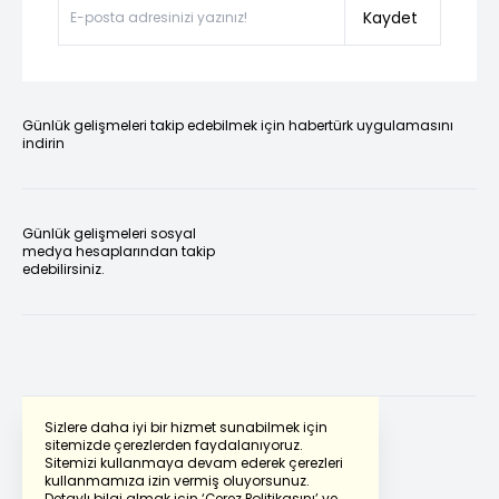
Kaydet
Günlük gelişmeleri takip edebilmek için habertürk uygulamasını
indirin
Günlük gelişmeleri sosyal
medya hesaplarından takip
edebilirsiniz.
Sizlere daha iyi bir hizmet sunabilmek için
sitemizde çerezlerden faydalanıyoruz.
Sitemizi kullanmaya devam ederek çerezleri
Powered by
Translate
kullanmamıza izin vermiş oluyorsunuz.
Detaylı bilgi almak için
‘Çerez Politikasını’
ve