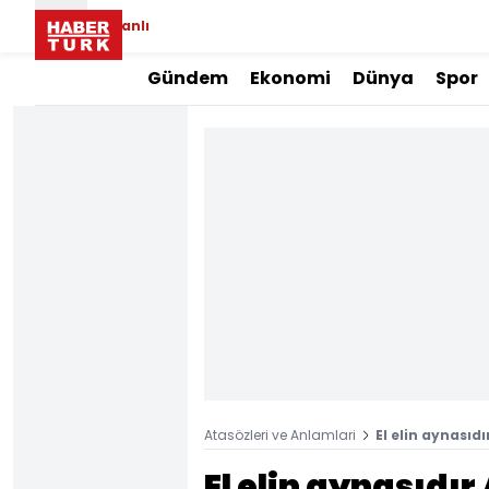
Canlı
Gündem
Ekonomi
Dünya
Spor
Atasözleri ve Anlamlari
El elin aynası
El elin aynasıdı