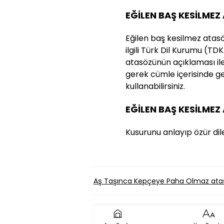
EĞİLEN BAŞ KESİLMEZ
Eğilen baş kesilmez atasö
ilgili Türk Dil Kurumu (TD
atasözünün açıklaması ile 
gerek cümle içerisinde g
kullanabilirsiniz.
EĞİLEN BAŞ KESİLME
Kusurunu anlayıp özür dil
Aş Taşınca Kepçeye Paha Olmaz at