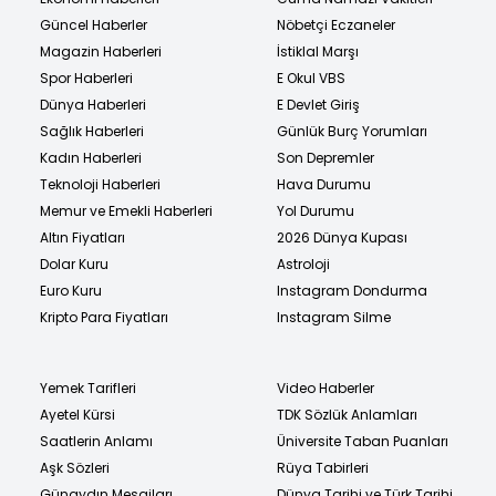
Güncel Haberler
Nöbetçi Eczaneler
Magazin Haberleri
İstiklal Marşı
Spor Haberleri
E Okul VBS
Dünya Haberleri
E Devlet Giriş
Sağlık Haberleri
Günlük Burç Yorumları
Kadın Haberleri
Son Depremler
Teknoloji Haberleri
Hava Durumu
Memur ve Emekli Haberleri
Yol Durumu
Altın Fiyatları
2026 Dünya Kupası
Dolar Kuru
Astroloji
Euro Kuru
Instagram Dondurma
Kripto Para Fiyatları
Instagram Silme
Yemek Tarifleri
Video Haberler
Ayetel Kürsi
TDK Sözlük Anlamları
Saatlerin Anlamı
Üniversite Taban Puanları
Aşk Sözleri
Rüya Tabirleri
Günaydın Mesajları
Dünya Tarihi ve Türk Tarihi