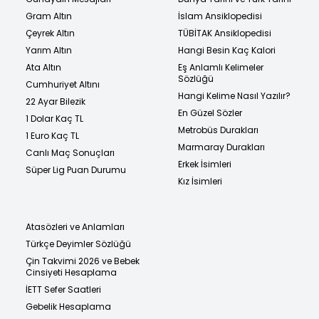
Gram Altın
İslam Ansiklopedisi
Çeyrek Altın
TÜBİTAK Ansiklopedisi
Yarım Altın
Hangi Besin Kaç Kalori
Ata Altın
Eş Anlamlı Kelimeler
Sözlüğü
Cumhuriyet Altını
Hangi Kelime Nasıl Yazılır?
22 Ayar Bilezik
En Güzel Sözler
1 Dolar Kaç TL
Metrobüs Durakları
1 Euro Kaç TL
Marmaray Durakları
Canlı Maç Sonuçları
Erkek İsimleri
Süper Lig Puan Durumu
Kız İsimleri
Atasözleri ve Anlamları
Türkçe Deyimler Sözlüğü
Çin Takvimi 2026 ve Bebek
Cinsiyeti Hesaplama
İETT Sefer Saatleri
Gebelik Hesaplama