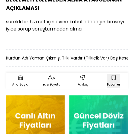
AÇIKLAMASI
sürekli bir hizmet için evine kabul edeceğin kimseyi
iyice sorup soruşturmadan alma.
Kurdun Adı Yaman Çıkmış, Tilki Vardır (Tilkicik Var) Baş Kes
Ana Sayfa
Yazı Boyutu
Paylaş
Favoriler