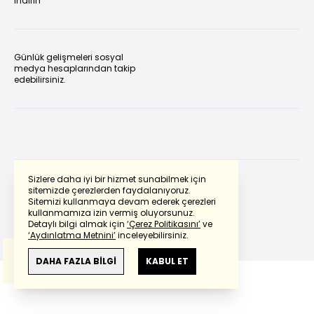
indirin
Günlük gelişmeleri sosyal
medya hesaplarından takip
edebilirsiniz.
Sizlere daha iyi bir hizmet sunabilmek için
sitemizde çerezlerden faydalanıyoruz.
Sitemizi kullanmaya devam ederek çerezleri
Powered by
Translate
kullanmamıza izin vermiş oluyorsunuz.
Detaylı bilgi almak için
‘Çerez Politikasını’
ve
‘Aydınlatma Metnini’
inceleyebilirsiniz.
Bu çeviride
Google Translete
kullanılmıştır.
Anlam ve çeviri hatalarından
haberturk.com
DAHA FAZLA BİLGİ
KABUL ET
sorumlu değildir.