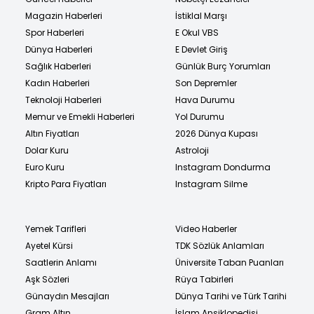
Magazin Haberleri
İstiklal Marşı
Spor Haberleri
E Okul VBS
Dünya Haberleri
E Devlet Giriş
Sağlık Haberleri
Günlük Burç Yorumları
Kadın Haberleri
Son Depremler
Teknoloji Haberleri
Hava Durumu
Memur ve Emekli Haberleri
Yol Durumu
Altın Fiyatları
2026 Dünya Kupası
Dolar Kuru
Astroloji
Euro Kuru
Instagram Dondurma
Kripto Para Fiyatları
Instagram Silme
Yemek Tarifleri
Video Haberler
Ayetel Kürsi
TDK Sözlük Anlamları
Saatlerin Anlamı
Üniversite Taban Puanları
Aşk Sözleri
Rüya Tabirleri
Günaydın Mesajları
Dünya Tarihi ve Türk Tarihi
Gram Altın
İslam Ansiklopedisi