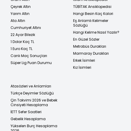
Çeyrek Altın
TÜBİTAK Ansiklopedisi
Yarım Altın
Hangi Besin Kaç Kalori
Ata Altın
Eş Anlamlı Kelimeler
Sözlüğü
Cumhuriyet Altını
Hangi Kelime Nasıl Yazılır?
22 Ayar Bilezik
En Güzel Sözler
1 Dolar Kaç TL
Metrobüs Durakları
1 Euro Kaç TL
Marmaray Durakları
Canlı Maç Sonuçları
Erkek İsimleri
Süper Lig Puan Durumu
Kız İsimleri
Atasözleri ve Anlamları
Türkçe Deyimler Sözlüğü
Çin Takvimi 2026 ve Bebek
Cinsiyeti Hesaplama
İETT Sefer Saatleri
Gebelik Hesaplama
Yükselen Burç Hesaplama
2026