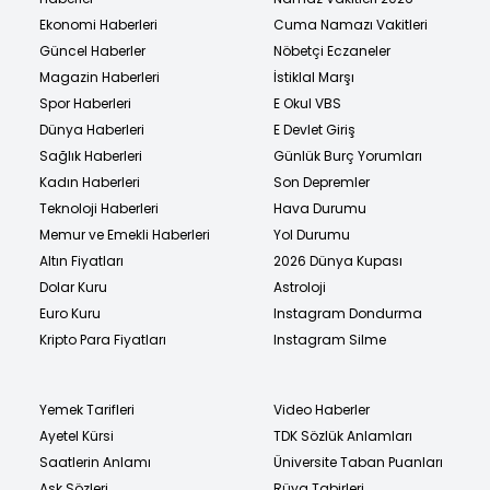
Ekonomi Haberleri
Cuma Namazı Vakitleri
Güncel Haberler
Nöbetçi Eczaneler
Magazin Haberleri
İstiklal Marşı
Spor Haberleri
E Okul VBS
Dünya Haberleri
E Devlet Giriş
Sağlık Haberleri
Günlük Burç Yorumları
Kadın Haberleri
Son Depremler
Teknoloji Haberleri
Hava Durumu
Memur ve Emekli Haberleri
Yol Durumu
Altın Fiyatları
2026 Dünya Kupası
Dolar Kuru
Astroloji
Euro Kuru
Instagram Dondurma
Kripto Para Fiyatları
Instagram Silme
Yemek Tarifleri
Video Haberler
Ayetel Kürsi
TDK Sözlük Anlamları
Saatlerin Anlamı
Üniversite Taban Puanları
Aşk Sözleri
Rüya Tabirleri