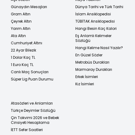
Günaydın Mesajları
Dünya Tarihi ve Türk Tarihi
Gram Altın
İslam Ansiklopedisi
Çeyrek Altın
TÜBİTAK Ansiklopedisi
Yarım Altın
Hangi Besin Kaç Kalori
Ata Altın
Eş Anlamlı Kelimeler
Sözlüğü
Cumhuriyet Altını
Hangi Kelime Nasıl Yazılır?
22 Ayar Bilezik
En Güzel Sözler
1 Dolar Kaç TL
Metrobüs Durakları
1 Euro Kaç TL
Marmaray Durakları
Canlı Maç Sonuçları
Erkek İsimleri
Süper Lig Puan Durumu
Kız İsimleri
Atasözleri ve Anlamları
Türkçe Deyimler Sözlüğü
Çin Takvimi 2026 ve Bebek
Cinsiyeti Hesaplama
İETT Sefer Saatleri