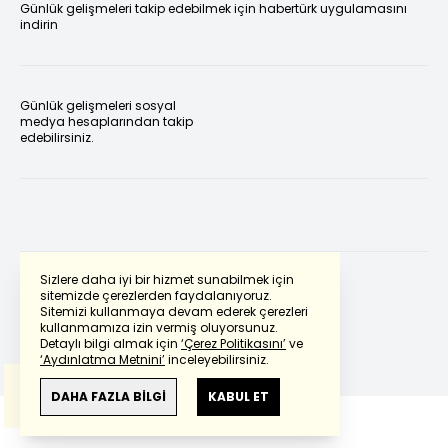
Günlük gelişmeleri takip edebilmek için habertürk uygulamasını
indirin
Günlük gelişmeleri sosyal
medya hesaplarından takip
edebilirsiniz.
Sizlere daha iyi bir hizmet sunabilmek için
sitemizde çerezlerden faydalanıyoruz.
Sitemizi kullanmaya devam ederek çerezleri
Powered by
Translate
kullanmamıza izin vermiş oluyorsunuz.
Detaylı bilgi almak için
‘Çerez Politikasını’
ve
‘Aydınlatma Metnini’
inceleyebilirsiniz.
Bu çeviride
Google Translete
kullanılmıştır.
Anlam ve çeviri hatalarından
haberturk.com
DAHA FAZLA BİLGİ
KABUL ET
sorumlu değildir.