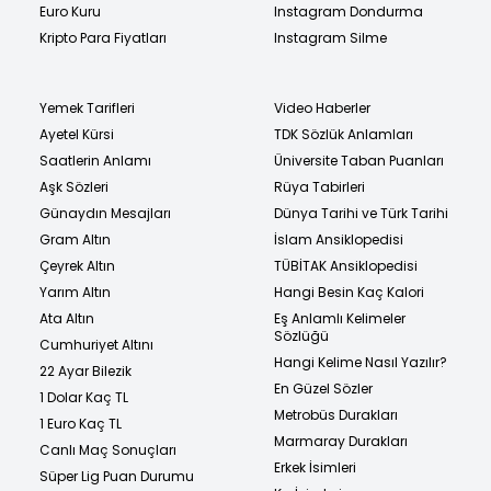
Euro Kuru
Instagram Dondurma
Kripto Para Fiyatları
Instagram Silme
Yemek Tarifleri
Video Haberler
Ayetel Kürsi
TDK Sözlük Anlamları
Saatlerin Anlamı
Üniversite Taban Puanları
Aşk Sözleri
Rüya Tabirleri
Günaydın Mesajları
Dünya Tarihi ve Türk Tarihi
Gram Altın
İslam Ansiklopedisi
Çeyrek Altın
TÜBİTAK Ansiklopedisi
Yarım Altın
Hangi Besin Kaç Kalori
Ata Altın
Eş Anlamlı Kelimeler
Sözlüğü
Cumhuriyet Altını
Hangi Kelime Nasıl Yazılır?
22 Ayar Bilezik
En Güzel Sözler
1 Dolar Kaç TL
Metrobüs Durakları
1 Euro Kaç TL
Marmaray Durakları
Canlı Maç Sonuçları
Erkek İsimleri
Süper Lig Puan Durumu