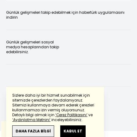
Günlük gelişmeleri takip edebilmek için habertürk uygulamasını
indirin
Günlük gelişmeleri sosyal
medya hesaplarından takip
edebilirsiniz.
Sizlere daha iyi bir hizmet sunabilmek için
sitemizde çerezlerden faydalanıyoruz.
Sitemizi kullanmaya devam ederek çerezleri
Powered by
Translate
kullanmamıza izin vermiş oluyorsunuz.
Detaylı bilgi almak için
‘Çerez Politikasını’
ve
‘Aydınlatma Metnini’
inceleyebilirsiniz.
Bu çeviride
Google Translete
kullanılmıştır.
Anlam ve çeviri hatalarından
haberturk.com
DAHA FAZLA BİLGİ
KABUL ET
sorumlu değildir.