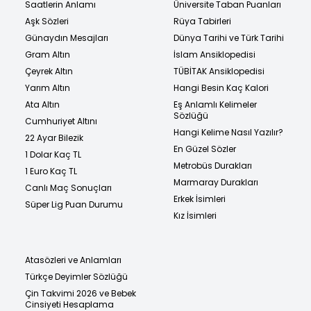
Saatlerin Anlamı
Üniversite Taban Puanları
Aşk Sözleri
Rüya Tabirleri
Günaydın Mesajları
Dünya Tarihi ve Türk Tarihi
Gram Altın
İslam Ansiklopedisi
Çeyrek Altın
TÜBİTAK Ansiklopedisi
Yarım Altın
Hangi Besin Kaç Kalori
Ata Altın
Eş Anlamlı Kelimeler
Sözlüğü
Cumhuriyet Altını
Hangi Kelime Nasıl Yazılır?
22 Ayar Bilezik
En Güzel Sözler
1 Dolar Kaç TL
Metrobüs Durakları
1 Euro Kaç TL
Marmaray Durakları
Canlı Maç Sonuçları
Erkek İsimleri
Süper Lig Puan Durumu
Kız İsimleri
Atasözleri ve Anlamları
Türkçe Deyimler Sözlüğü
Çin Takvimi 2026 ve Bebek
Cinsiyeti Hesaplama