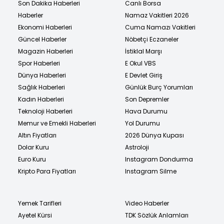
Son Dakika Haberleri
Canlı Borsa
Haberler
Namaz Vakitleri 2026
Ekonomi Haberleri
Cuma Namazı Vakitleri
Güncel Haberler
Nöbetçi Eczaneler
Magazin Haberleri
İstiklal Marşı
Spor Haberleri
E Okul VBS
Dünya Haberleri
E Devlet Giriş
Sağlık Haberleri
Günlük Burç Yorumları
Kadın Haberleri
Son Depremler
Teknoloji Haberleri
Hava Durumu
Memur ve Emekli Haberleri
Yol Durumu
Altın Fiyatları
2026 Dünya Kupası
Dolar Kuru
Astroloji
Euro Kuru
Instagram Dondurma
Kripto Para Fiyatları
Instagram Silme
Yemek Tarifleri
Video Haberler
Ayetel Kürsi
TDK Sözlük Anlamları