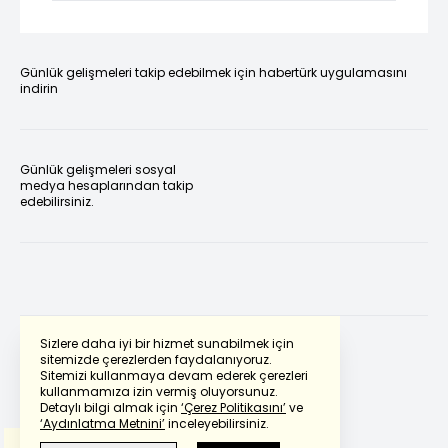
Günlük gelişmeleri takip edebilmek için habertürk uygulamasını
indirin
Günlük gelişmeleri sosyal
medya hesaplarından takip
edebilirsiniz.
Sizlere daha iyi bir hizmet sunabilmek için
sitemizde çerezlerden faydalanıyoruz.
Sitemizi kullanmaya devam ederek çerezleri
Powered by
Translate
kullanmamıza izin vermiş oluyorsunuz.
Detaylı bilgi almak için
‘Çerez Politikasını’
ve
‘Aydınlatma Metnini’
inceleyebilirsiniz.
Bu çeviride
Google Translete
kullanılmıştır.