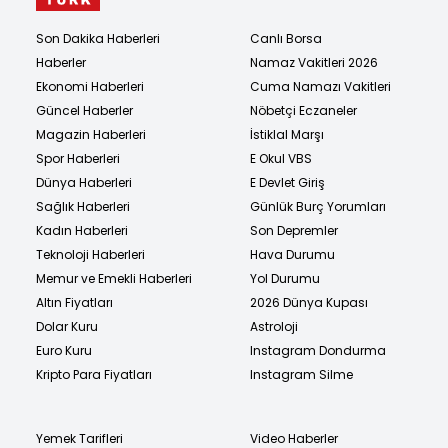
Son Dakika Haberleri
Canlı Borsa
Haberler
Namaz Vakitleri 2026
Ekonomi Haberleri
Cuma Namazı Vakitleri
Güncel Haberler
Nöbetçi Eczaneler
Magazin Haberleri
İstiklal Marşı
Spor Haberleri
E Okul VBS
Dünya Haberleri
E Devlet Giriş
Sağlık Haberleri
Günlük Burç Yorumları
Kadın Haberleri
Son Depremler
Teknoloji Haberleri
Hava Durumu
Memur ve Emekli Haberleri
Yol Durumu
Altın Fiyatları
2026 Dünya Kupası
Dolar Kuru
Astroloji
Euro Kuru
Instagram Dondurma
Kripto Para Fiyatları
Instagram Silme
Yemek Tarifleri
Video Haberler