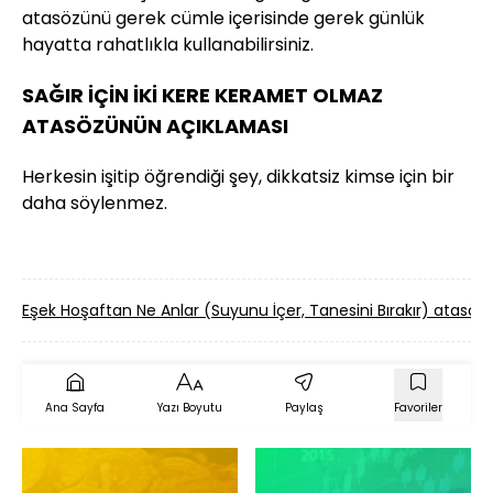
atasözünü gerek cümle içerisinde gerek günlük
hayatta rahatlıkla kullanabilirsiniz.
SAĞIR İÇİN İKİ KERE KERAMET OLMAZ
ATASÖZÜNÜN AÇIKLAMASI
Herkesin işitip öğrendiği şey, dikkatsiz kimse için bir
daha söylenmez.
Eşek Hoşaftan Ne Anlar (Suyunu İçer, Tanesini Bırakır) atas
Ana Sayfa
Yazı Boyutu
Paylaş
Favoriler