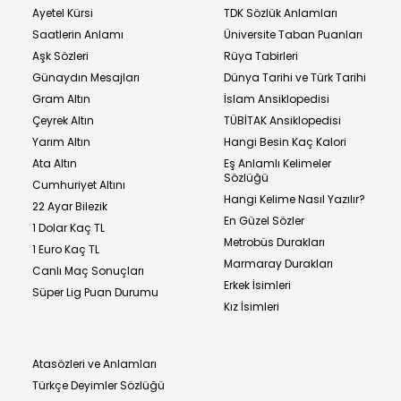
Ayetel Kürsi
TDK Sözlük Anlamları
Saatlerin Anlamı
Üniversite Taban Puanları
Aşk Sözleri
Rüya Tabirleri
Günaydın Mesajları
Dünya Tarihi ve Türk Tarihi
Gram Altın
İslam Ansiklopedisi
Çeyrek Altın
TÜBİTAK Ansiklopedisi
Yarım Altın
Hangi Besin Kaç Kalori
Ata Altın
Eş Anlamlı Kelimeler
Sözlüğü
Cumhuriyet Altını
Hangi Kelime Nasıl Yazılır?
22 Ayar Bilezik
En Güzel Sözler
1 Dolar Kaç TL
Metrobüs Durakları
1 Euro Kaç TL
Marmaray Durakları
Canlı Maç Sonuçları
Erkek İsimleri
Süper Lig Puan Durumu
Kız İsimleri
Atasözleri ve Anlamları
Türkçe Deyimler Sözlüğü