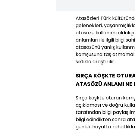
Atasözleri Türk kültüründe
gelenekleri, yaşanmışlıkla
atasözü kullanımı oldukç
anlamları ile ilgili bilgi s
atasözünü yanlış kullanm
komşusuna taş atmamalı
sıklıkla araştırılır.
SIRÇA KÖŞKTE OTUR
ATASÖZÜ ANLAMI NE
Sırça köşkte oturan kom
açıklaması ve doğru kullan
tarafından bilgi paylaşılmı
bilgi edindikten sonra a
günlük hayatta rahatlıkla k