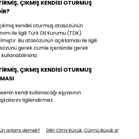
TİRMİŞ, ÇIKMIŞ KENDİSİ OTURMUŞ
İR?
, çıkmış kendisi oturmuş atasözünün
ımı ile ilgili Türk Dil Kurumu (TDK)
ıştır. Bu atasözünün açıklaması ile ilgili
tasözünü gerek cümle içerisinde gerek
ullanabilirsiniz.
TİRMİŞ, ÇIKMIŞ KENDİSİ OTURMUŞ
MASI
msenin kendi kullanacağı eşyasının
kalarını ilgilendirmez.
zünün anlamı demek?
Dilin Cirmi Küçük, Cürmü Büyük atasözün