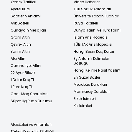
Yemek Tarifleri
Video Haberler
Ayetel Kürsi
TDK Sözlük Anlamları
Saatlerin Anlamı
Üniversite Taban Puanları
Aşk Sözleri
Rüya Tabirleri
Günaydın Mesajları
Dünya Tarihi ve Türk Tarihi
Gram Altın
İslam Ansiklopedisi
Çeyrek Altın
TÜBİTAK Ansiklopedisi
Yarım Altın
Hangi Besin Kaç Kalori
Ata Altın
Eş Anlamlı Kelimeler
Sözlüğü
Cumhuriyet Altını
Hangi Kelime Nasıl Yazılır?
22 Ayar Bilezik
En Güzel Sözler
1 Dolar Kaç TL
Metrobüs Durakları
1 Euro Kaç TL
Marmaray Durakları
Canlı Maç Sonuçları
Erkek İsimleri
Süper Lig Puan Durumu
Kız İsimleri
Atasözleri ve Anlamları
Türkçe Deyimler Sözlüğü