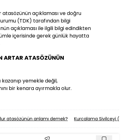
ar atasözünün açıklaması ve doğru
il Kurumu (TDK) tarafından bilgi
ün açıklaması ile ilgili bilgi edindikten
mle içerisinde gerek günlük hayatta
.
EN ARTAR ATASÖZÜNÜN
a kazanıp yemekle değil,
mını bir kenara ayırmakla olur.
Olur atasözünün anlamı demek?
Kurcalama Sivilceyi (Sivilce