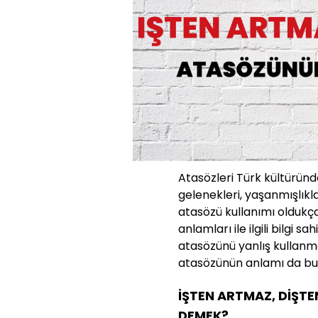
Atasözleri Türk kültüründe
gelenekleri, yaşanmışlıkla
atasözü kullanımı oldukç
anlamları ile ilgili bilgi s
atasözünü yanlış kullanm
atasözünün anlamı da bu n
İŞTEN ARTMAZ, DİŞT
DEMEK?