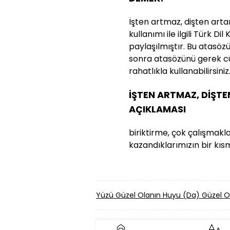
İşten artmaz, dişten art
kullanımı ile ilgili Türk D
paylaşılmıştır. Bu atasözün
sonra atasözünü gerek cü
rahatlıkla kullanabilirsiniz
İŞTEN ARTMAZ, DİŞT
AÇIKLAMASI
biriktirme, çok çalışmakl
kazandıklarımızın bir kıs
Yüzü Güzel Olanın Huyu (Da) Güzel 