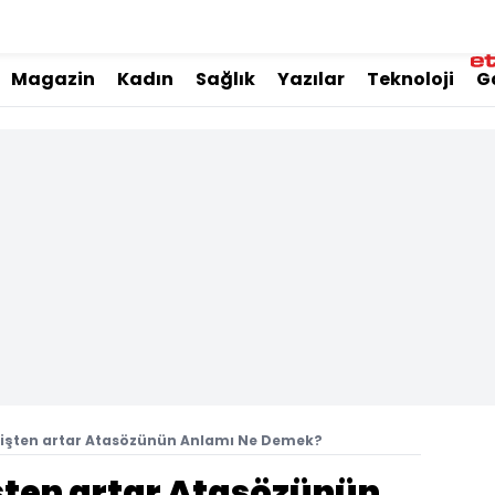
Magazin
Kadın
Sağlık
Yazılar
Teknoloji
G
dişten artar Atasözünün Anlamı Ne Demek?
işten artar Atasözünün