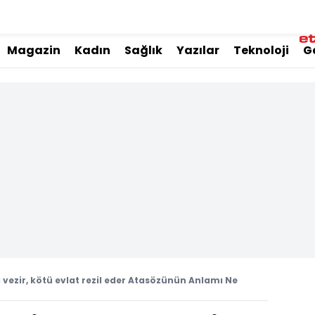
Magazin
Kadın
Sağlık
Yazılar
Teknoloji
G
ı vezir, kötü evlat rezil eder Atasözünün Anlamı Ne