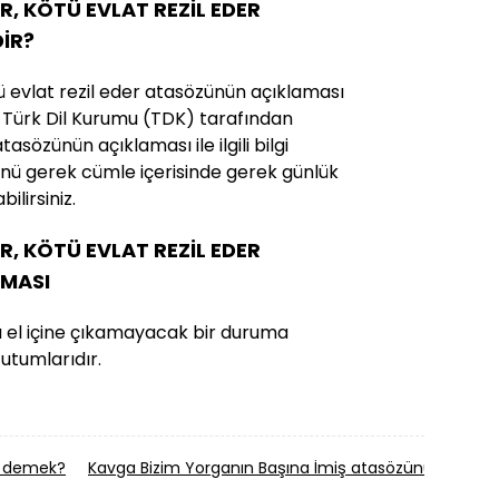
İR, KÖTÜ EVLAT REZİL EDER
İR?
tü evlat rezil eder atasözünün açıklaması
ili Türk Dil Kurumu (TDK) tarafından
asözünün açıklaması ile ilgili bilgi
nü gerek cümle içerisinde gerek günlük
ilirsiniz.
İR, KÖTÜ EVLAT REZİL EDER
MASI
 el içine çıkamayacak bir duruma
utumlarıdır.
mı demek?
Kavga Bizim Yorganın Başına İmiş atasözünün anla