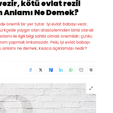
ezir, kötü evlat rezil
n Anlamı Ne Demek?
de önemli bir yer tutar. İyi evlat babayı vezir,
Türkçede yaygın olan atasözlerinden birisi olarak
amı ile ilgili bilgi sahibi olmak önemlidir; çünkü
nım yapmak imkansızdır. Peki, İyi evlat babayı
özü anlamı ne demek, kısaca açıklaması nedir?