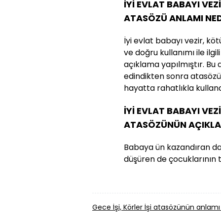
İYİ EVLAT BABAYI VEZ
ATASÖZÜ ANLAMI NED
İyi evlat babayı vezir, kö
ve doğru kullanımı ile ilg
açıklama yapılmıştır. Bu at
edindikten sonra atasözü
hayatta rahatlıkla kullanab
İYİ EVLAT BABAYI VEZ
ATASÖZÜNÜN AÇIKLA
Babaya ün kazandıran da
düşüren de çocuklarının t
Gece İşi, Körler İşi atasözünün anla