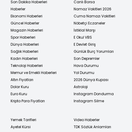
Son Dakika Haberleri
Canlı Borsa
Haberler
Namaz Vakitleri 2026
Ekonomi Haberleri
Cuma Namazı Vakitleri
Güncel Haberler
Nöbetçi Eczaneler
Magazin Haberleri
İstiklal Marşı
Spor Haberleri
E Okul VBS
Dünya Haberleri
E Devlet Giriş
Sağlık Haberleri
Günlük Burç Yorumları
Kadın Haberleri
Son Depremler
Teknoloji Haberleri
Hava Durumu
Memur ve Emekli Haberleri
Yol Durumu
Altın Fiyatları
2026 Dünya Kupası
Dolar Kuru
Astroloji
Euro Kuru
Instagram Dondurma
Kripto Para Fiyatları
Instagram Silme
Yemek Tarifleri
Video Haberler
Ayetel Kürsi
TDK Sözlük Anlamları