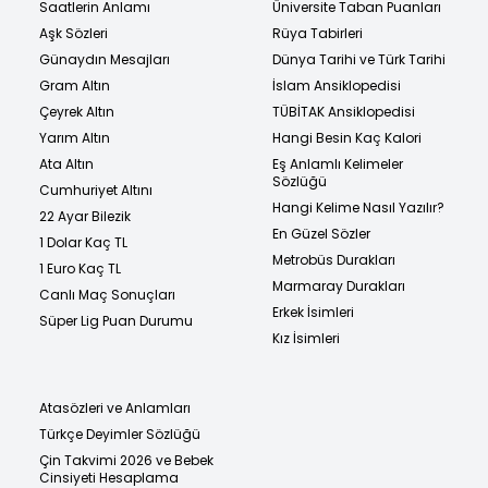
Saatlerin Anlamı
Üniversite Taban Puanları
Aşk Sözleri
Rüya Tabirleri
Günaydın Mesajları
Dünya Tarihi ve Türk Tarihi
Gram Altın
İslam Ansiklopedisi
Çeyrek Altın
TÜBİTAK Ansiklopedisi
Yarım Altın
Hangi Besin Kaç Kalori
Ata Altın
Eş Anlamlı Kelimeler
Sözlüğü
Cumhuriyet Altını
Hangi Kelime Nasıl Yazılır?
22 Ayar Bilezik
En Güzel Sözler
1 Dolar Kaç TL
Metrobüs Durakları
1 Euro Kaç TL
Marmaray Durakları
Canlı Maç Sonuçları
Erkek İsimleri
Süper Lig Puan Durumu
Kız İsimleri
Atasözleri ve Anlamları
Türkçe Deyimler Sözlüğü
Çin Takvimi 2026 ve Bebek
Cinsiyeti Hesaplama