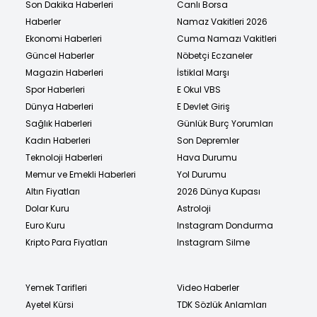
Son Dakika Haberleri
Canlı Borsa
Haberler
Namaz Vakitleri 2026
Ekonomi Haberleri
Cuma Namazı Vakitleri
Güncel Haberler
Nöbetçi Eczaneler
Magazin Haberleri
İstiklal Marşı
Spor Haberleri
E Okul VBS
Dünya Haberleri
E Devlet Giriş
Sağlık Haberleri
Günlük Burç Yorumları
Kadın Haberleri
Son Depremler
Teknoloji Haberleri
Hava Durumu
Memur ve Emekli Haberleri
Yol Durumu
Altın Fiyatları
2026 Dünya Kupası
Dolar Kuru
Astroloji
Euro Kuru
Instagram Dondurma
Kripto Para Fiyatları
Instagram Silme
Yemek Tarifleri
Video Haberler
Ayetel Kürsi
TDK Sözlük Anlamları