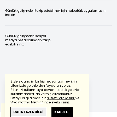
Günlük gelişmeleri takip edebilmek için habertürk uygulamasını
indirin
Günlük gelişmeleri sosyal
medya hesaplarından takip
edebilirsiniz.
Sizlere daha iyi bir hizmet sunabilmek için
sitemizde çerezlerden faydalanıyoruz.
Sitemizi kullanmaya devam ederek çerezleri
Powered by
Translate
kullanmamıza izin vermiş oluyorsunuz.
Detaylı bilgi almak için
‘Çerez Politikasını’
ve
‘Aydınlatma Metnini’
inceleyebilirsiniz.
Bu çeviride
Google Translete
kullanılmıştır.
Anlam ve çeviri hatalarından
haberturk.com
DAHA FAZLA BİLGİ
KABUL ET
sorumlu değildir.